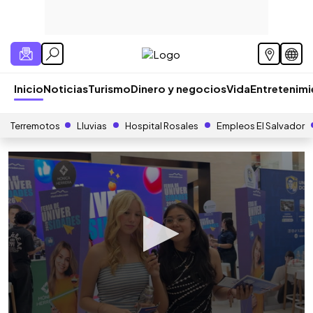
Inicio
Noticias
Turismo
Dinero y negocios
Vida
Entretenim
Terremotos
Lluvias
Hospital Rosales
Empleos El Salvador