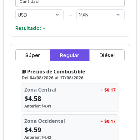
→
Resultado: -
Súper
Regular
Diésel