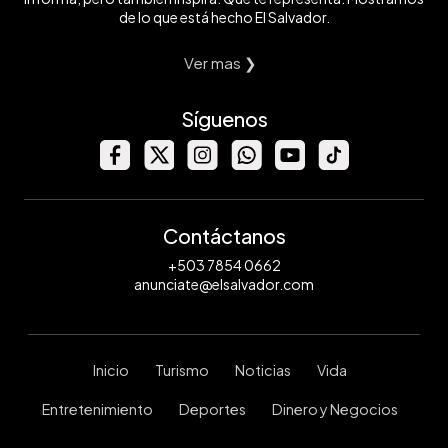
de lo que está hecho El Salvador.
Ver mas ❯
Síguenos
Contáctanos
+503 7854 0662
anunciate@elsalvador.com
Inicio
Turismo
Noticias
Vida
Entretenimiento
Deportes
Dinero y Negocios