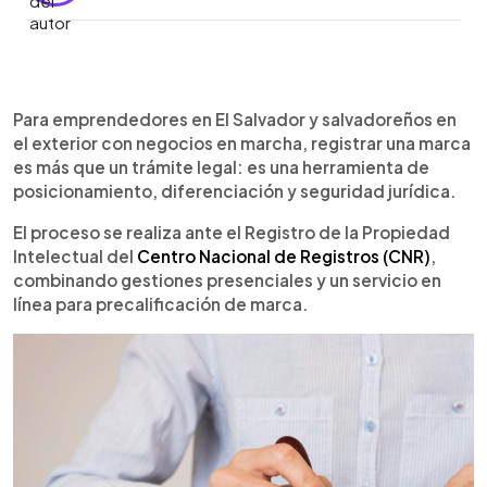
Resumen del artículo:
0:00
►
Registrar una marca en El Salvador es clave para
Escuchar artículo
Para emprendedores en El Salvador y salvadoreños en
proteger la identidad comercial y dar respaldo
el exterior con negocios en marcha, registrar una marca
legal a los emprendedores. El trámite se gestiona
es más que un trámite legal: es una herramienta de
en el CNR e incluye una precalificación en línea,
posicionamiento, diferenciación y seguridad jurídica.
búsqueda en el Registro de Comercio ($20),
entrega de formulario físico, copias y facsímiles.
El proceso se realiza ante el Registro de la Propiedad
Luego se publican edictos en el Diario Oficial y
Intelectual del
Centro Nacional de Registros (CNR)
,
otro medio ($70). Durante dos meses puede
combinando gestiones presenciales y un servicio en
haber oposiciones; de no haberlas, se paga $100
línea para precalificación de marca.
y se recibe el certificado válido por 10 años. Entre
los errores comunes figuran formularios
incompletos, falta de autenticación notarial y
descuidar plazos. Inversión estimada: $190.