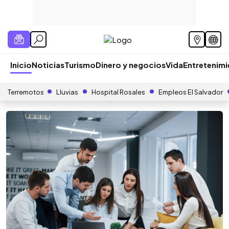
Inicio
Noticias
Turismo
Dinero y negocios
Vida
Entretenim
Terremotos
Lluvias
Hospital Rosales
Empleos El Salvador