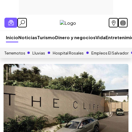
Inicio
Noticias
Turismo
Dinero y negocios
Vida
Entretenim
Terremotos
Lluvias
Hospital Rosales
Empleos El Salvador