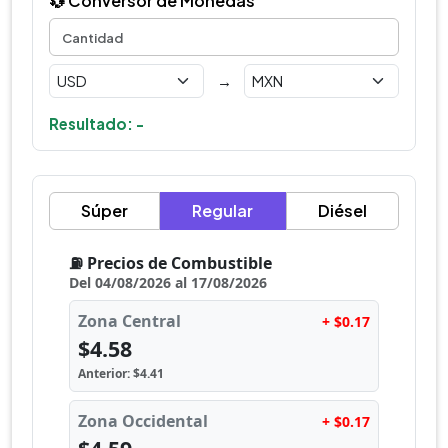
💱 Conversor de Monedas
→
Resultado: -
Súper
Regular
Diésel