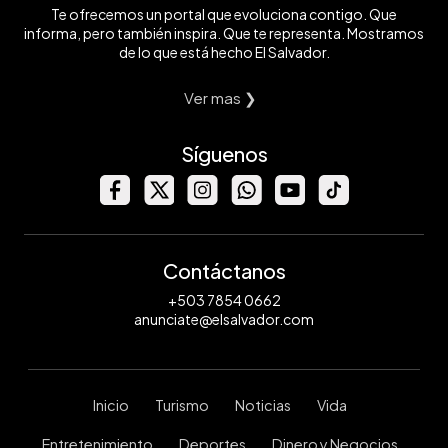
Te ofrecemos un portal que evoluciona contigo. Que
informa, pero también inspira. Que te representa. Mostramos
de lo que está hecho El Salvador.
Ver mas ❯
Síguenos
Contáctanos
+503 7854 0662
anunciate@elsalvador.com
Inicio
Turismo
Noticias
Vida
Entretenimiento
Deportes
Dinero y Negocios