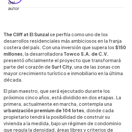
Resumen del artículo:
0:00
►
El proyecto The Cliff at El Sunzal avanza como uno
Escuchar artículo
The Cliff at El Sunzal
se perfila como uno de los
de los desarrollos residenciales más ambiciosos
desarrollos residenciales más ambiciosos en la franja
en la costa salvadoreña, con una inversión que
costera del país. Con una inversión que supera los
$150
supera los $150 millones. La desarrolladora
millones
, la desarrolladora
Towco S.A. de C.V.
Towco ejecutará el complejo en dos etapas: una
presentó oficialmente el proyecto que transformará
urbanización premium con 104 lotes, de los cuales
parte del corazón de
Surf City
, una de las zonas con
la mitad ya está vendida, y una torre de más de
mayor crecimiento turístico e inmobiliario en la última
100 apartamentos de lujo frente al mar. Con un
década.
enfoque de arquitectura orgánica para preservar
el entorno, el proyecto busca impulsar el
El plan maestro, que será ejecutado durante los
crecimiento económico de Surf City y la zona de
próximos cinco años, está dividido en dos etapas. La
La Libertad. Además, integrará piscinas naturales,
primera, actualmente en marcha, contempla una
áreas de bienestar y conexión con la oferta
urbanización premium de 104 lotes
, donde cada
turística del sector.
propietario tendrá la posibilidad de construir su
vivienda a la medida, bajo un régimen de condominio
que regula la densidad, áreas libres y criterios de