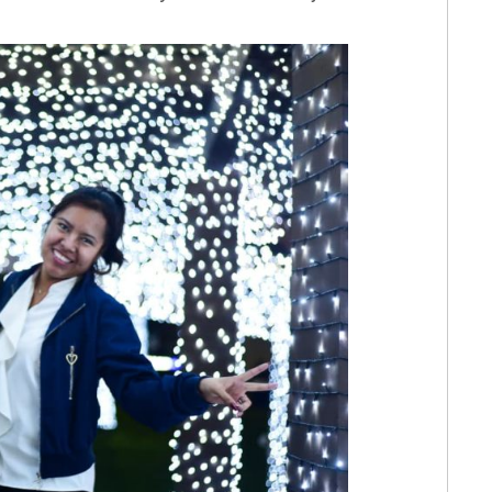
💳 Calc