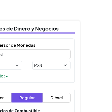
des de Dinero y Negocios
ersor de Monedas
→
o: -
er
Regular
Diésel