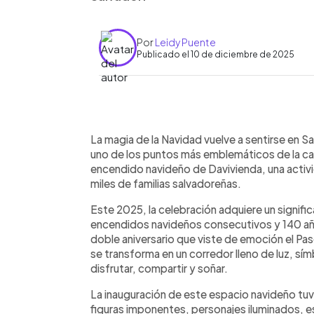
Por
Leidy Puente
Publicado el 10 de diciembre de 2025
0:00
Facebook
Twitter
►
Escuchar artículo
La magia de la Navidad vuelve a sentirse en 
uno de los puntos más emblemáticos de la capi
encendido navideño de Davivienda, una activi
miles de familias salvadoreñas.
Este 2025, la celebración adquiere un signif
encendidos navideños consecutivos y 140 años 
doble aniversario que viste de emoción el Pa
se transforma en un corredor lleno de luz, sím
disfrutar, compartir y soñar.
La inauguración de este espacio navideño tuvo
figuras imponentes, personajes iluminados, es