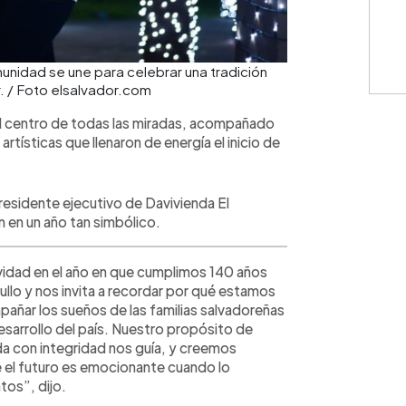
Cuota: 
unidad se une para celebrar una tradición
. / Foto elsalvador.com
el centro de todas las miradas, acompañado
tísticas que llenaron de energía el inicio de
⚠️
IMPO
monedas
únicamen
represen
presidente ejecutivo de Davivienda El
contract
n en un año tan simbólico.
cálculos
condicio
consulte
vidad en el año en que cumplimos 140 años
gullo y nos invita a recordar por qué estamos
pañar los sueños de las familias salvadoreñas
desarrollo del país. Nuestro propósito de
ida con integridad nos guía, y creemos
 el futuro es emocionante cuando lo
tos”, dijo.