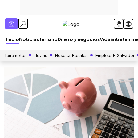
Inicio
Noticias
Turismo
Dinero y negocios
Vida
Entretenim
Terremotos
Lluvias
Hospital Rosales
Empleos El Salvador