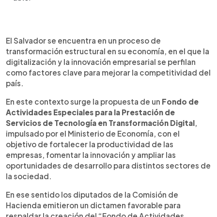
Resumen del artículo:
0:00
►
El Salvador dará un paso clave hacia la
Escuchar artículo
El Salvador se encuentra en un proceso de
modernización económica con la creación de un
transformación estructural en su economía, en el que la
fondo para servicios tecnológicos en
digitalización y la innovación empresarial se perfilan
transformación digital. La iniciativa busca
como factores clave para mejorar la competitividad del
fortalecer la competitividad empresarial
país.
mediante la prestación de soluciones
innovadoras, capacitación especializada y
En este contexto surge la propuesta de un
Fondo de
entornos colaborativos. Entre sus objetivos se
Actividades Especiales para la Prestación de
incluyen impulsar cadenas de valor sostenibles,
Servicios de Tecnología en Transformación Digital
,
promover nuevas oportunidades de negocio y
impulsado por el Ministerio de Economía, con el
formar talento calificado en tecnología. El modelo
objetivo de fortalecer la productividad de las
financiero prevé que los ingresos provengan de
empresas, fomentar la innovación y ampliar las
los servicios prestados, garantizando
oportunidades de desarrollo para distintos sectores de
sostenibilidad y ampliación progresiva. Se espera
la sociedad.
un impacto positivo en productividad, inversión y
generación de empleo especializado.
En ese sentido los diputados de la Comisión de
Hacienda emitieron un dictamen favorable para
respaldar la creación del “Fondo de Actividades