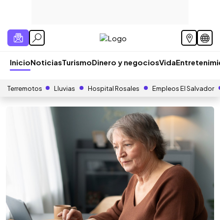
Inicio
Noticias
Turismo
Dinero y negocios
Vida
Entretenim
Terremotos
Lluvias
Hospital Rosales
Empleos El Salvador