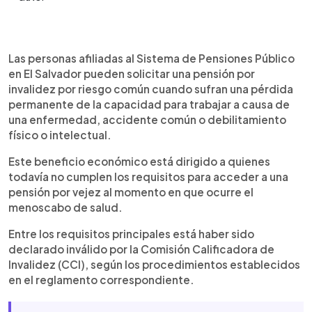
Resumen del artículo:
0:00
►
La pensión por invalidez por riesgo común es un
Escuchar artículo
Las personas afiliadas al Sistema de Pensiones Público
beneficio del Sistema de Pensiones Público de El
en El Salvador pueden solicitar una pensión por
Salvador para afiliados que pierdan de forma
invalidez por riesgo común cuando sufran una pérdida
permanente su capacidad de trabajar por
permanente de la capacidad para trabajar a causa de
enfermedad, accidente común o debilitamiento
una enfermedad, accidente común o debilitamiento
físico o intelectual. El trámite exige una
físico o intelectual.
declaración de invalidez emitida por la Comisión
Calificadora de Invalidez (CCI). Los requisitos
Este beneficio económico está dirigido a quienes
cambian según la persona sea cotizante activa o
todavía no cumplen los requisitos para acceder a una
cesante. También existen criterios de edad y
pensión por vejez al momento en que ocurre el
porcentajes mínimos de pérdida de capacidad
menoscabo de salud.
laboral para invalidez parcial o total. La solicitud
se realiza en la Unidad de Pensiones en San
Entre los requisitos principales está haber sido
Salvador y el proceso tarda hasta 30 días hábiles.
declarado inválido por la Comisión Calificadora de
Invalidez (CCI), según los procedimientos establecidos
en el reglamento correspondiente.