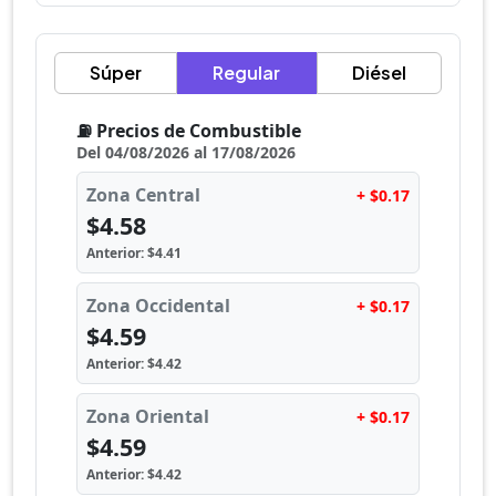
Súper
Regular
Diésel