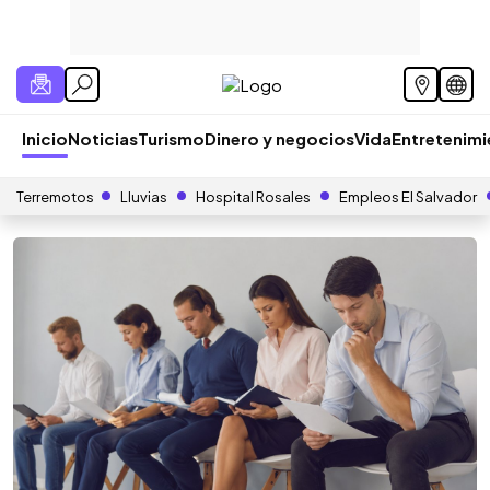
Inicio
Noticias
Turismo
Dinero y negocios
Vida
Entretenim
Terremotos
Lluvias
Hospital Rosales
Empleos El Salvador