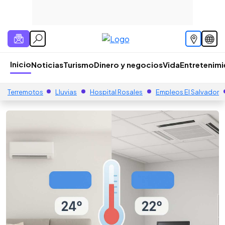
Inicio
Noticias
Turismo
Dinero y negocios
Vida
Entretenim
Terremotos
Lluvias
Hospital Rosales
Empleos El Salvador