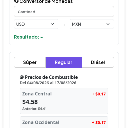
💱 Conversor de Monedas
→
Resultado: -
Súper
Regular
Diésel