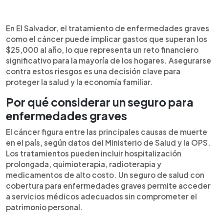
Resumen del artículo:
0:00
►
El tratamiento del cáncer implica gastos médicos
Escuchar artículo
En El Salvador, el tratamiento de enfermedades graves
elevados. En El Salvador, aseguradoras como
como el cáncer puede implicar gastos que superan los
ACSA, SISA, Asesuisa y Seguros Atlántida ofrecen
$25,000 al año, lo que representa un reto financiero
pólizas con cobertura ante enfermedades
significativo para la mayoría de los hogares. Asegurarse
graves. ACSA permite sumas aseguradas de
contra estos riesgos es una decisión clave para
hasta USD 750,000, mientras SISA incluye
proteger la salud y la economía familiar.
chequeos preventivos en sus planes básicos.
Asesuisa ofrece cobertura regional o mundial
Por qué considerar un seguro para
según la prima, y Seguros Atlántida brinda
enfermedades graves
atención hospitalaria local. Los usuarios deben
revisar montos asegurados, exclusiones, períodos
El cáncer figura entre las principales causas de muerte
de carencia y opciones internacionales antes de
en el país, según datos del Ministerio de Salud y la OPS.
contratar un seguro que cubra diagnósticos
Los tratamientos pueden incluir hospitalización
oncológicos o tratamientos prolongados.
prolongada, quimioterapia, radioterapia y
medicamentos de alto costo. Un seguro de salud con
cobertura para enfermedades graves permite acceder
a servicios médicos adecuados sin comprometer el
patrimonio personal.