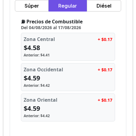
Súper
Regular
Diésel