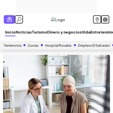
Inicio
Noticias
Turismo
Dinero y negocios
Vida
Entretenim
Terremotos
Lluvias
Hospital Rosales
Empleos El Salvador