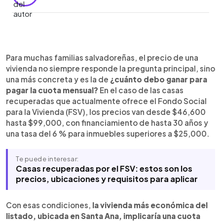
Resumen del artículo:
0:00
►
Las viviendas recuperadas del FSV parten desde
Escuchar artículo
Para muchas familias salvadoreñas, el precio de una
$46,600 y pueden financiarse hasta 30 años.
vivienda no siempre responde la pregunta principal, sino
Según simulaciones con tasa del 6 %, una familia
una más concreta y es la de
¿cuánto debo ganar para
necesitaría ingresos cercanos a $933 mensuales
pagar la cuota mensual?
En el caso de las casas
para optar por la opción más barata y hasta
recuperadas que actualmente ofrece el Fondo Social
$1,980 para la más costosa.
para la Vivienda (FSV), los precios van desde $46,600
hasta $99,000, con financiamiento de hasta 30 años y
una tasa del 6 % para inmuebles superiores a $25,000.
Te puede interesar:
Casas recuperadas por el FSV: estos son los
precios, ubicaciones y requisitos para aplicar
Con esas condiciones,
la vivienda más económica del
listado, ubicada en Santa Ana, implicaría una cuota