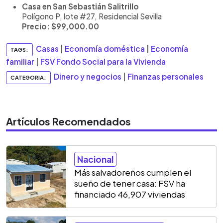
Casa en San Sebastián Salitrillo
Polígono P, lote #27, Residencial Sevilla
Precio: $99,000.00
Casas
|
Economía doméstica
|
Economía
TAGS:
familiar
|
FSV Fondo Social para la Vivienda
Dinero y negocios
|
Finanzas personales
CATEGORIA:
Artículos Recomendados
Nacional
Más salvadoreños cumplen el
sueño de tener casa: FSV ha
financiado 46,907 viviendas