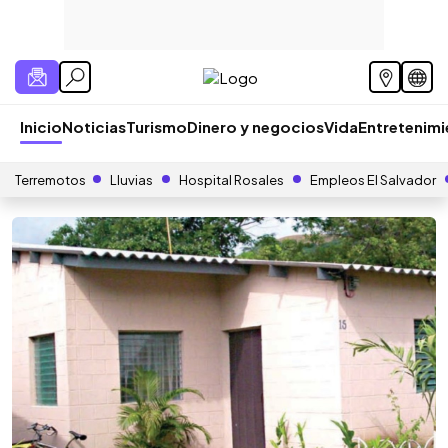
Inicio
Noticias
Turismo
Dinero y negocios
Vida
Entretenim
Terremotos
Lluvias
Hospital Rosales
Empleos El Salvador