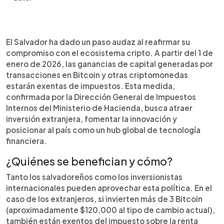
Resumen del artículo:
0:00
►
A partir del 1 de enero de 2026, El Salvador
Escuchar artículo
El Salvador ha dado un paso audaz al reafirmar su
aplicará un 0% de impuesto sobre las ganancias
compromiso con el ecosistema cripto. A partir del 1 de
de capital generadas por transacciones en
enero de 2026, las ganancias de capital generadas por
Bitcoin y otras criptomonedas. Esta política fiscal,
transacciones en Bitcoin y otras criptomonedas
anunciada por el Ministerio de Hacienda, busca
estarán exentas de impuestos. Esta medida,
convertir al país en un destino competitivo para
confirmada por la Dirección General de Impuestos
inversionistas globales. Los extranjeros que
Internos del Ministerio de Hacienda, busca atraer
inviertan más de 3 BTC también estarán exentos
inversión extranjera, fomentar la innovación y
del impuesto sobre la renta vinculado a esas
posicionar al país como un hub global de tecnología
ganancias. La medida se suma a la estrategia
financiera.
nacional de innovación financiera e impulsa
oportunidades para emprendedores
¿Quiénes se benefician y cómo?
salvadoreños y la diáspora interesada en invertir
Tanto los salvadoreños como los inversionistas
sin cargas fiscales adicionales.
internacionales pueden aprovechar esta política. En el
caso de los extranjeros, si invierten más de 3 Bitcoin
(aproximadamente $120,000 al tipo de cambio actual),
también están exentos del impuesto sobre la renta