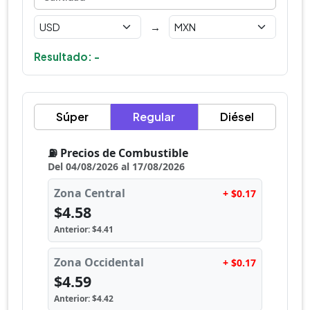
→
Resultado: -
Súper
Regular
Diésel