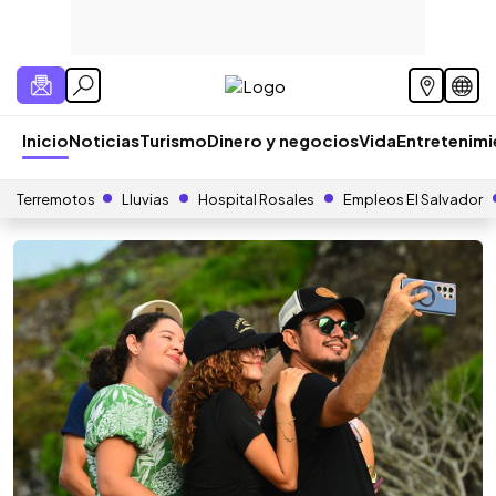
Inicio
Noticias
Turismo
Dinero y negocios
Vida
Entretenim
Terremotos
Lluvias
Hospital Rosales
Empleos El Salvador