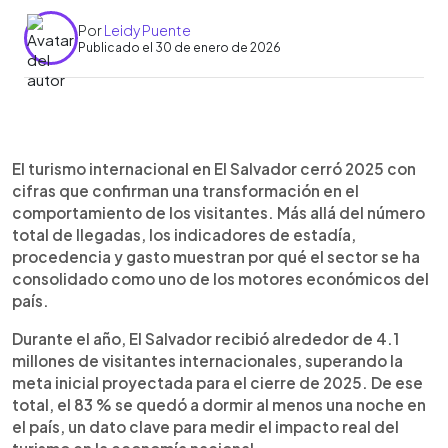
Por
Leidy Puente
Publicado el 30 de enero de 2026
Resumen del artículo:
0:00
►
El turismo internacional en El Salvador mostró en
Escuchar artículo
El turismo internacional en El Salvador cerró 2025 con
2025 un cambio en el perfil del visitante. Según
cifras que confirman una transformación en el
Alejandra Durán, directora de la Corporación
comportamiento de los visitantes. Más allá del número
Salvadoreña de Turismo (Corsatur), los turistas
total de llegadas, los indicadores de estadía,
internacionales permanecieron en promedio entre
procedencia y gasto muestran por qué el sector se ha
seis y siete noches en el país, y el 83 % se quedó
consolidado como uno de los motores económicos del
al menos una noche. Estados Unidos, Guatemala y
país.
Honduras se mantuvieron como los principales
países de procedencia. Además, el gasto diario
Durante el año, El Salvador recibió alrededor de 4.1
promedio por visitante osciló entre $140 y $150, lo
millones de visitantes internacionales, superando la
que permitió que el sector generara más de
meta inicial proyectada para el cierre de 2025. De ese
$3,500 millones en divisas, consolidándose como
total, el 83 % se quedó a dormir al menos una noche en
un motor clave de la economía.
el país, un dato clave para medir el impacto real del