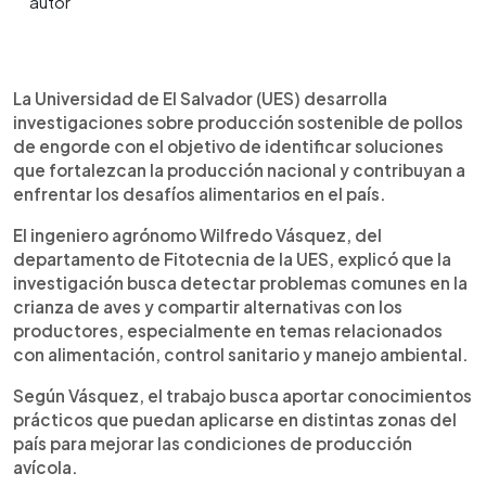
Resumen del artículo:
0:00
►
La Universidad de El Salvador (UES) impulsa
Escuchar artículo
La Universidad de El Salvador (UES) desarrolla
investigaciones sobre producción sostenible de
investigaciones sobre producción sostenible de pollos
pollos de engorde para fortalecer la producción
de engorde con el objetivo de identificar soluciones
nacional y contribuir a la seguridad alimentaria. El
que fortalezcan la producción nacional y contribuyan a
proyecto busca identificar problemas frecuentes
enfrentar los desafíos alimentarios en el país.
en la crianza de aves y compartir soluciones
relacionadas con alimentación, control sanitario y
El ingeniero agrónomo Wilfredo Vásquez, del
manejo ambiental. Además, estudiantes de
departamento de Fitotecnia de la UES, explicó que la
Medicina Veterinaria y Zootecnia participan en el
investigación busca detectar problemas comunes en la
proceso para adquirir experiencia práctica en
crianza de aves y compartir alternativas con los
producción avícola. Investigadores señalaron que
productores, especialmente en temas relacionados
las altas temperaturas representan un reto en
con alimentación, control sanitario y manejo ambiental.
zonas costeras. La iniciativa surge en medio del
incremento de la canasta básica y contempla un
Según Vásquez, el trabajo busca aportar conocimientos
llamado a respaldar proyectos que fortalezcan la
prácticos que puedan aplicarse en distintas zonas del
soberanía alimentaria del país.
país para mejorar las condiciones de producción
avícola.