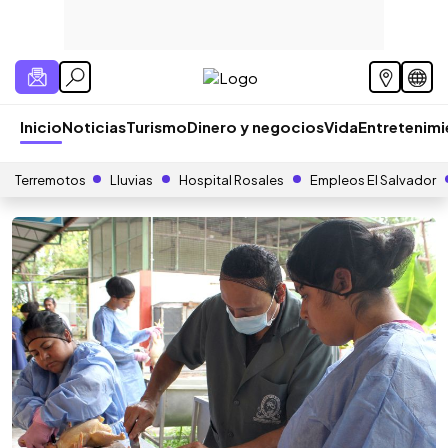
Inicio
Noticias
Turismo
Dinero y negocios
Vida
Entretenim
Terremotos
Lluvias
Hospital Rosales
Empleos El Salvador