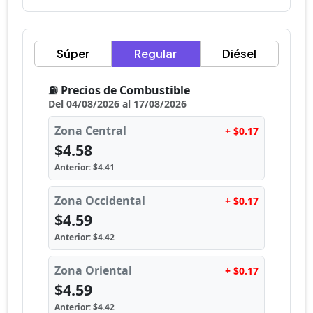
Súper
Regular
Diésel