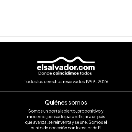
Cuota: 
⚠️
IMPO
monedas
únicamen
represen
contract
cálculos
condicio
consulte
Todos los derechos reservados 1999-2026
Quiénes somos
Somos un portal abierto, propositivo y
moderno, pensado para reflejar a un país
que avanza, se reinventa y se une. Somos el
punto de conexión con lo mejor de El