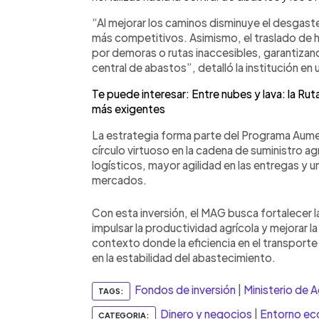
“Al mejorar los caminos disminuye el desgaste
más competitivos. Asimismo, el traslado de ho
por demoras o rutas inaccesibles, garantizand
central de abastos”, detalló la institución en
Te puede interesar: Entre nubes y lava: la Rut
más exigentes
La estrategia forma parte del Programa Aumen
círculo virtuoso en la cadena de suministro a
logísticos, mayor agilidad en las entregas y 
mercados.
Con esta inversión, el MAG busca fortalecer la
impulsar la productividad agrícola y mejorar la
contexto donde la eficiencia en el transporte 
en la estabilidad del abastecimiento.
Fondos de inversión
|
Ministerio de A
TAGS:
Dinero y negocios
|
Entorno e
CATEGORIA: