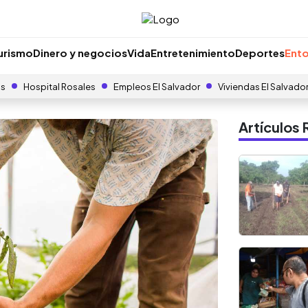
urismo
Dinero y negocios
Vida
Entretenimiento
Deportes
Ento
as
Hospital Rosales
Empleos El Salvador
Viviendas El Salvado
Artículo