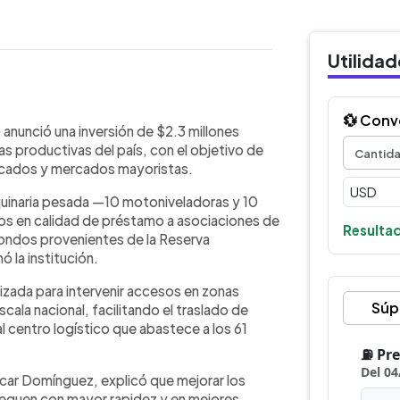
Utilida
WhatsApp
Copiar link
💱 Conv
ía (MAG) anunció una inversión de $2.3
 anunció una inversión de $2.3 millones
jorar la conectividad en zonas
as productivas del país, con el objetivo de
toniveladoras y 10 rodos
ercados y mercados mayoristas.
s en préstamo a asociaciones de
uinaria pesada —10 motoniveladoras y 10
 equipos permitirán intervenir caminos
 en calidad de préstamo a asociaciones de
, facilitando el traslado hacia la
Resultad
ondos provenientes de la Reserva
 61 agromercados. Las autoridades
 la institución.
s logísticos, evitará pérdidas por
ento más constante en los mercados
lizada para intervenir accesos en zonas
Súp
scala nacional, facilitando el traslado de
l centro logístico que abastece a los 61
scar Domínguez, explicó que mejorar los
lleguen con mayor rapidez y en mejores