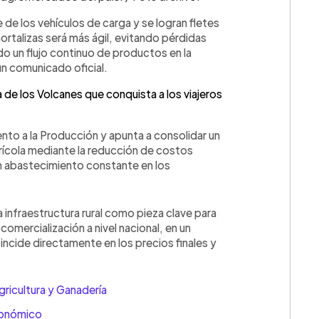
 de los vehículos de carga y se logran fletes
rtalizas será más ágil, evitando pérdidas
o un flujo continuo de productos en la
 un comunicado oficial.
a de los Volcanes que conquista a los viajeros
to a la Producción y apunta a consolidar un
grícola mediante la reducción de costos
un abastecimiento constante en los
💳 Calc
 infraestructura rural como pieza clave para
 comercialización a nivel nacional, en un
incide directamente en los precios finales y
gricultura y Ganadería
conómico