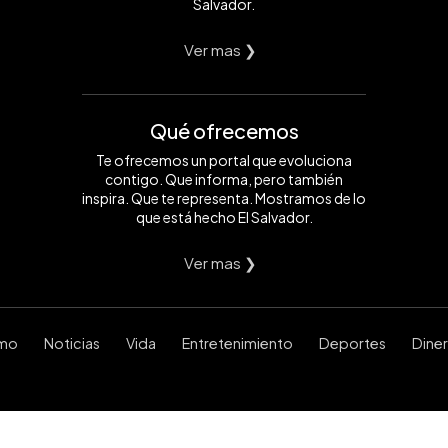
Salvador.
Ver mas ❯
Qué ofrecemos
Te ofrecemos un portal que evoluciona
contigo. Que informa, pero también
inspira. Que te representa. Mostramos de lo
que está hecho El Salvador.
Ver mas ❯
smo
Noticias
Vida
Entretenimiento
Deportes
Dine