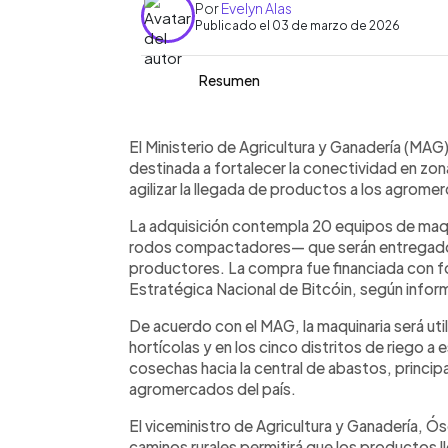
Por
Evelyn Alas
Publicado el 03 de marzo de 2026
Resumen
Resumen del artículo:
0:00
Facebook
Twitter
►
El Ministerio de Agricultura y Ganader
Escuchar artículo
El Ministerio de Agricultura y Ganadería (MAG)
millones en maquinaria pesada para me
destinada a fortalecer la conectividad en zon
productivas. La compra incluye 10 mo
agilizar la llegada de productos a los agrom
compactadores, que serán entregado
La adquisición contempla 20 equipos de maq
productores. Según la institución, los
rodos compactadores— que serán entregados
en zonas hortícolas y distritos de riego
productores. La compra fue financiada con f
central de abastos, que distribuye a
Estratégica Nacional de Bitcóin, según informó
aseguran que la medida reducirá costo
demoras y garantizará un abastecimi
De acuerdo con el MAG, la maquinaria será uti
nacionales.
hortícolas y en los cinco distritos de riego a e
cosechas hacia la central de abastos, principa
agromercados del país.
El viceministro de Agricultura y Ganadería, Ó
caminos rurales permitirá que los productos 