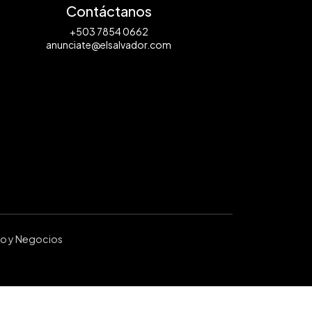
Contáctanos
+503 7854 0662
anunciate@elsalvador.com
ro y Negocios