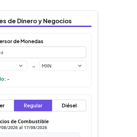
des de Dinero y Negocios
ersor de Monedas
→
o: -
er
Regular
Diésel