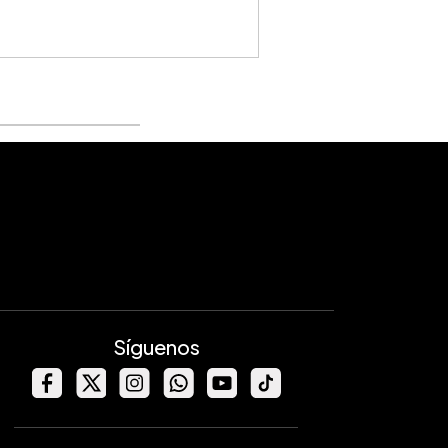
-
RTANTE:
El servicio de
conversor de
 y calculadora de cuotas
es provisto
te con fines informativos por este portal. No
ta una oferta, compromiso, ni obligación
ual de ninguna institución financiera. Los
 son referenciales y pueden variar según las
nes vigentes. Para información oficial,
 los canales de las instituciones financieras.
Síguenos