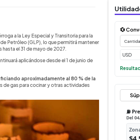
Utilida
💱 Conv
WhatsApp
Copiar link
eva prórroga al subsidio del gas
oga a la Ley Especial y Transitoria para la
ongelados los precios de los cilindros
 de Petróleo (GLP), lo que permitirá mantener
ida, el cilindro de 10 libras seguirá
as hasta el 31 de mayo de 2027.
l de 25 libras, $11.13 y el de 35 libras,
tinuará aplicándose desde el 1 de junio de
iciando aproximadamente al 80 % de la
 el impacto de las variaciones
Resultad
hidrocarburos.
eficiando aproximadamente al 80 % de la
s de gas para cocinar y otras actividades
Súp