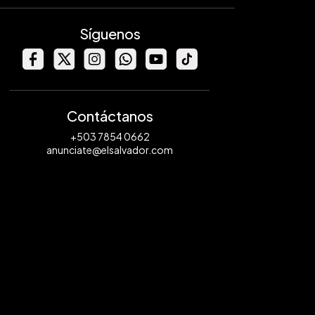
Síguenos
Contáctanos
+503 7854 0662
anunciate@elsalvador.com