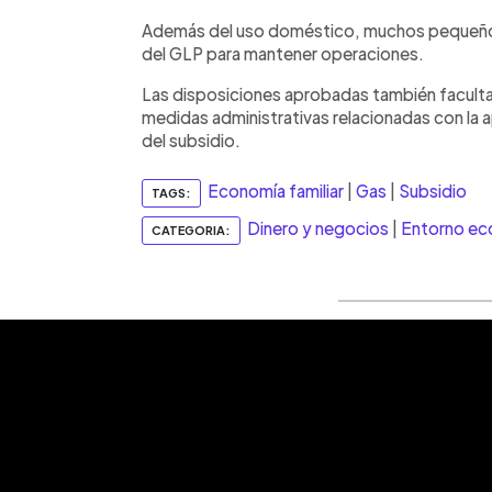
Además del uso doméstico, muchos pequeñ
del GLP para mantener operaciones.
Las disposiciones aprobadas también facultan
medidas administrativas relacionadas con la a
del subsidio.
Economía familiar
|
Gas
|
Subsidio
TAGS:
Dinero y negocios
|
Entorno e
CATEGORIA: