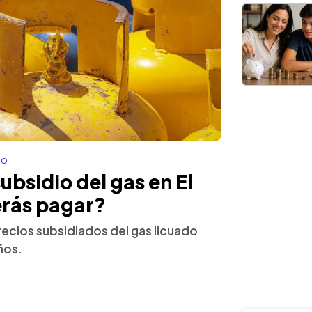
co
bsidio del gas en El
erás pagar?
ecios subsidiados del gas licuado
ños.