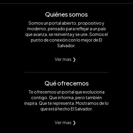
Quiénes somos
Somos un portal abierto, propositivo y
moderno, pensado para reflejar a un país
que avanza, se reinventa y se une. Somos el
punto de conexión con lo mejor de El
Salvador.
Ver mas ❯
Qué ofrecemos
Te ofrecemos un portal que evoluciona
contigo. Que informa, pero también
inspira. Que te representa. Mostramos de lo
que está hecho El Salvador.
Ver mas ❯