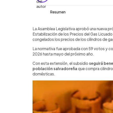
Resumen
Resumen del artículo:
0:00
Facebook
Twitter
►
La Asamblea Legislativa aprobó una nu
Escuchar artículo
La Asamblea Legislativa aprobó una nueva prórr
licuado en El Salvador, manteniendo c
Estabilización de los Precios del Gas Licuado
hasta el 31 de mayo de 2027. Con la med
congelados los precios de los cilindros de g
costando $4.61; el de 20 libras, $8.98; e
La normativa fue aprobada con 59 votos y con
$15.50. El subsidio continuará benef
2026 hasta mayo del próximo año.
población salvadoreña y busca reducir
internacionales en los precios de los 
Con esta extensión, el subsidio
seguirá ben
población salvadoreña
que compra cilindro
domésticas.