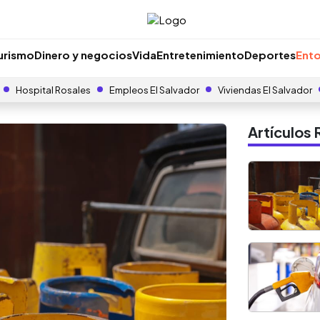
urismo
Dinero y negocios
Vida
Entretenimiento
Deportes
Ento
Hospital Rosales
Empleos El Salvador
Viviendas El Salvador
Artículo