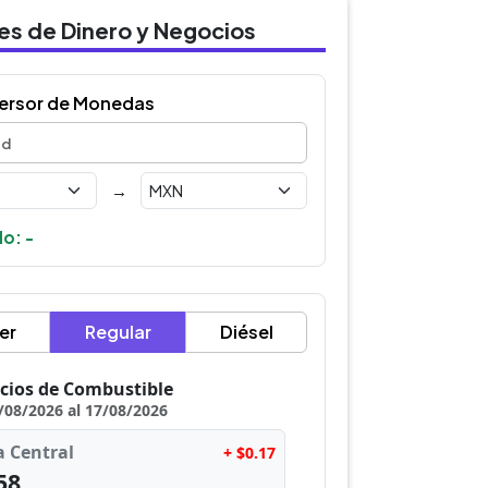
des de Dinero y Negocios
ersor de Monedas
→
o: -
er
Regular
Diésel