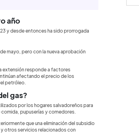
ro año
⚠️
IMPO
2023 y desde entonces ha sido prorrogada
monedas
únicamen
represen
contract
cálculos
1 de mayo, pero con la nueva aprobación
condicio
consulte
 la extensión responde a factores
tinúan afectando el precio de los
el petróleo.
del gas?
tilizados por los hogares salvadoreños para
e comida, pupuserías y comedores.
teriormente que una eliminación del subsidio
 y otros servicios relacionados con