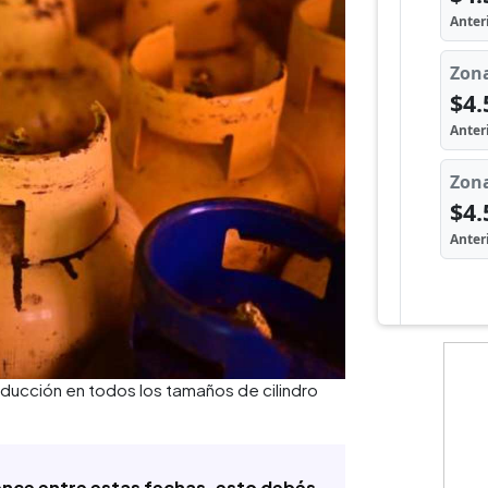
educción en todos los tamaños de cilindro
 vence entre estas fechas, esto debés