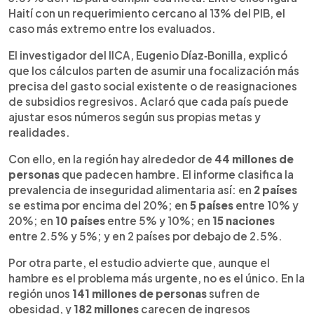
Haití con un requerimiento cercano al 13% del PIB, el
caso más extremo entre los evaluados.
El investigador del IICA, Eugenio Díaz‑Bonilla, explicó
que los cálculos parten de asumir una focalización más
precisa del gasto social existente o de reasignaciones
de subsidios regresivos. Aclaró que cada país puede
ajustar esos números según sus propias metas y
realidades.
Con ello, en la región hay alrededor de
44 millones de
personas
que padecen hambre. El informe clasifica la
prevalencia de inseguridad alimentaria así: en
2 países
se estima por encima del 20%; en
5 países
entre 10% y
20%; en
10 países
entre 5% y 10%; en
15 naciones
entre 2.5% y 5%; y en 2 países por debajo de 2.5%.
Por otra parte, el estudio advierte que, aunque el
hambre es el problema más urgente, no es el único. En la
región unos
141 millones de personas
sufren de
obesidad, y
182 millones
carecen de ingresos