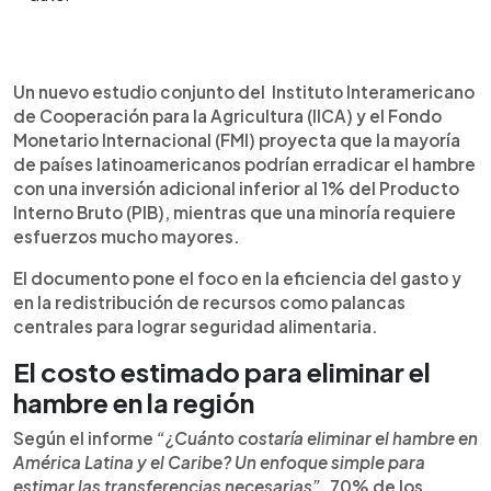
Resumen del artículo:
0:00
►
Un informe del IICA y el FMI revela que la mayoría
Escuchar artículo
Un nuevo estudio conjunto del Instituto Interamericano
de países latinoamericanos podrían erradicar el
de Cooperación para la Agricultura (IICA) y el Fondo
hambre con una inversión adicional inferior al 1 %
Monetario Internacional (FMI) proyecta que la mayoría
del PIB. El estudio estima que solo ocho países,
de países latinoamericanos podrían erradicar el hambre
incluido Haití, requieren un esfuerzo mayor. La
con una inversión adicional inferior al 1% del Producto
investigación señala que el problema no es la falta
Interno Bruto (PIB), mientras que una minoría requiere
de alimentos, sino el acceso económico a estos.
esfuerzos mucho mayores.
Además, propone una mejor focalización del
gasto público y la reasignación de subsidios
El documento pone el foco en la eficiencia del gasto y
regresivos. En la región, 44 millones de personas
en la redistribución de recursos como palancas
padecen hambre y más de 180 millones no
centrales para lograr seguridad alimentaria.
pueden costear una dieta saludable, pese a la alta
El costo estimado para eliminar el
producción agrícola del continente.
hambre en la región
Según el informe
“¿Cuánto costaría eliminar el hambre en
América Latina y el Caribe? Un enfoque simple para
estimar las transferencias necesarias”
, 70% de los