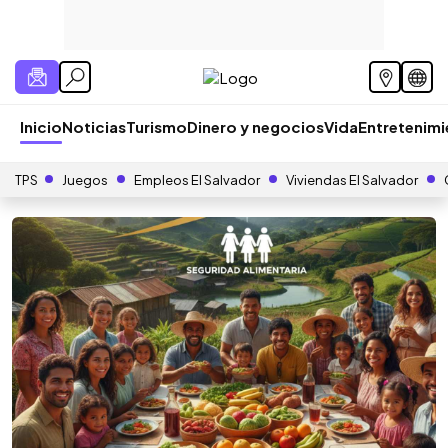
Inicio
Noticias
Turismo
Dinero y negocios
Vida
Entretenim
TPS
Juegos
Empleos El Salvador
Viviendas El Salvador