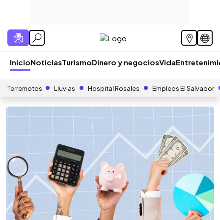
Inicio
Noticias
Turismo
Dinero y negocios
Vida
Entretenim
Terremotos
Lluvias
Hospital Rosales
Empleos El Salvador