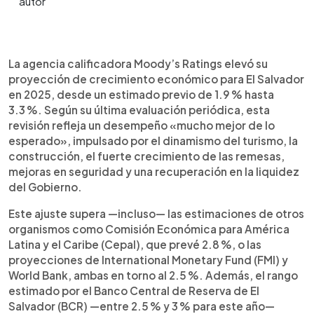
Resumen del artículo:
0:00
►
El Salvador sorprendió con un crecimiento
Escuchar artículo
La agencia calificadora Moody’s Ratings elevó su
económico más sólido de lo esperado en 2025.
proyección de crecimiento económico para El Salvador
La calificadora Moody’s Ratings elevó su
en 2025, desde un estimado previo de 1.9 % hasta
proyección del PIB de 1.9 % a 3.3 %, gracias al
3.3 %. Según su última evaluación periódica, esta
impulso del turismo, la construcción, el aumento
revisión refleja un desempeño «mucho mejor de lo
de las remesas y la mejora en seguridad. Esta
esperado», impulsado por el dinamismo del turismo, la
cifra supera las estimaciones del Banco Mundial,
construcción, el fuerte crecimiento de las remesas,
FMI y Cepal, que oscilan entre 2.5 % y 2.8 %.
mejoras en seguridad y una recuperación en la liquidez
Moody’s prevé que el ritmo se modere en 2026,
del Gobierno.
aunque el país mantiene una base más fuerte. La
mejora también refleja una recuperación en la
Este ajuste supera —incluso— las estimaciones de otros
liquidez del Gobierno y estabilidad
organismos como Comisión Económica para América
macroeconómica.
Latina y el Caribe (Cepal), que prevé 2.8 %, o las
proyecciones de International Monetary Fund (FMI) y
World Bank, ambas en torno al 2.5 %. Además, el rango
estimado por el Banco Central de Reserva de El
Salvador (BCR) —entre 2.5 % y 3 % para este año—