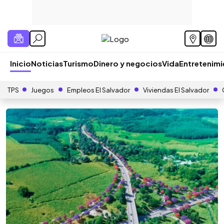
Inicio
Noticias
Turismo
Dinero y negocios
Vida
Entretenim
TPS
Juegos
Empleos El Salvador
Viviendas El Salvador