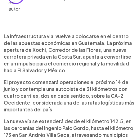
Resumen del artículo:
0:00
►
La autopista privada Xochi, Corredor de las
Escuchar artículo
La infraestructura vial vuelve a colocarse en el centro
Flores, abrirá el próximo 14 de junio en Guatemala y
de las apuestas económicas en Guatemala. La próxima
promete transformar la movilidad en la Costa Sur.
apertura de Xochi, Corredor de las Flores, una nueva
El proyecto comprende 31 kilómetros de
carretera privada en la Costa Sur, apunta a convertirse
carretera de cuatro carriles sobre la CA-2
en un impulso para el comercio regional y la movilidad
Occidente, una ruta clave para el comercio con El
hacia El Salvador y México.
Salvador y México. Según datos citados por la
revista DataExport, más de 22 mil personas
El proyecto comenzará operaciones el próximo 14 de
utilizarán diariamente esta vía, que reduciría los
junio y contempla una autopista de 31 kilómetros con
tiempos de traslado de más de tres horas a unos
cuatro carriles, dos en cada sentido, sobre la CA-2
25 minutos. La obra también busca fortalecer la
Occidente, considerada una de las rutas logísticas más
logística, atraer inversión y dinamizar sectores
importantes del país.
como turismo y comercio regional.
La nueva vía se extenderá desde el kilómetro 142.5, en
las cercanías del Ingenio Palo Gordo, hasta el kilómetro
173 en San Andrés Villa Seca, atravesando municipios