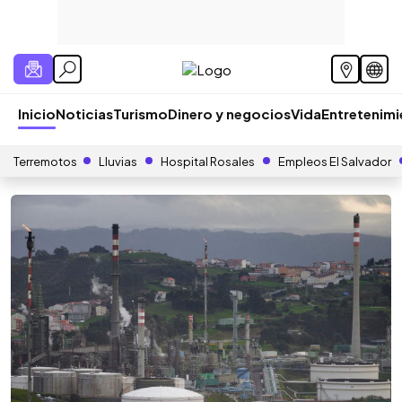
Inicio
Noticias
Turismo
Dinero y negocios
Vida
Entretenim
Terremotos
Lluvias
Hospital Rosales
Empleos El Salvador