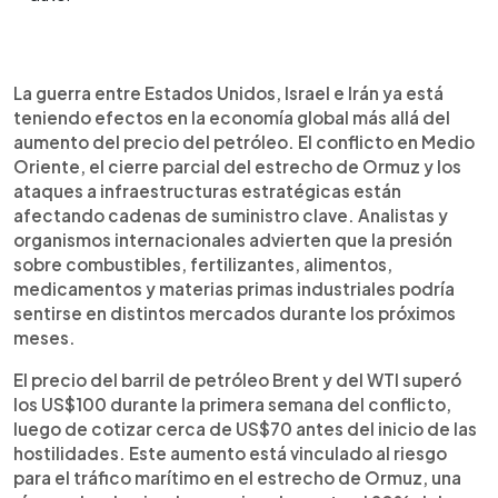
Resumen del artículo:
0:00
►
La guerra entre Estados Unidos, Israel e Irán está
Escuchar artículo
La guerra entre Estados Unidos, Israel e Irán ya está
generando efectos económicos globales que
teniendo efectos en la economía global más allá del
van más allá del aumento del precio del petróleo.
aumento del precio del petróleo. El conflicto en Medio
El conflicto en Medio Oriente amenaza rutas
Oriente, el cierre parcial del estrecho de Ormuz y los
comerciales clave como el estrecho de Ormuz y
ataques a infraestructuras estratégicas están
afecta cadenas de suministro estratégicas.
afectando cadenas de suministro clave. Analistas y
Expertos advierten impactos en cinco áreas
organismos internacionales advierten que la presión
principales: combustibles más caros, fertilizantes
sobre combustibles, fertilizantes, alimentos,
más costosos, presión sobre los precios de los
medicamentos y materias primas industriales podría
alimentos, interrupciones en la distribución de
sentirse en distintos mercados durante los próximos
medicamentos y problemas en el suministro de
meses.
materias primas industriales como azufre y
metales. Analistas y organismos internacionales
El precio del barril de petróleo Brent y del WTI superó
señalan que, si el conflicto se prolonga, estas
los US$100 durante la primera semana del conflicto,
disrupciones podrían traducirse en inflación,
luego de cotizar cerca de US$70 antes del inicio de las
escasez de productos y mayores costos para
hostilidades. Este aumento está vinculado al riesgo
industrias y consumidores en todo el mundo.
para el tráfico marítimo en el estrecho de Ormuz, una