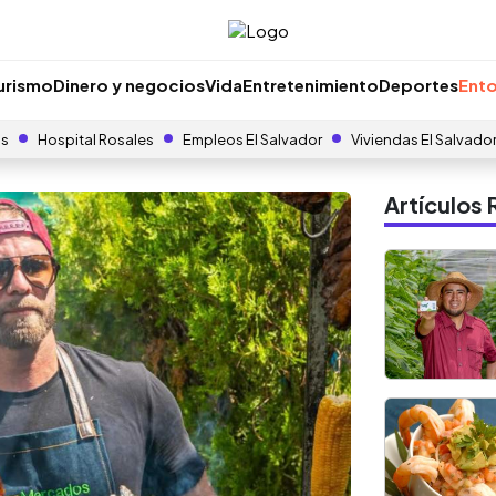
urismo
Dinero y negocios
Vida
Entretenimiento
Deportes
Ento
as
Hospital Rosales
Empleos El Salvador
Viviendas El Salvado
Artículo