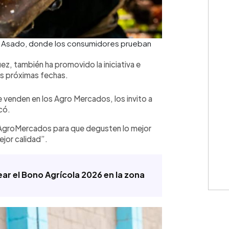
el Asado, donde los consumidores prueban
💳 Calc
ez, también ha promovido la iniciativa e
las próximas fechas.
se venden en los Agro Mercados, los invito a
có.
AgroMercados para que degusten lo mejor
ejor calidad”.
ar el Bono Agrícola 2026 en la zona
Cuota: 
⚠️
IMPO