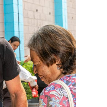
monedas
únicamen
represen
contract
cálculos
condicio
consulte