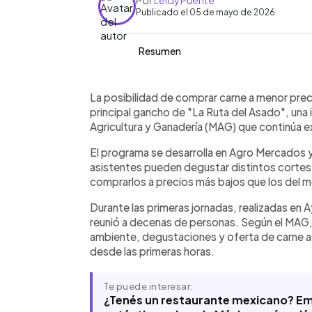
Por
Leidy Puente
Publicado el 05 de mayo de 2026
Resumen
Resumen del artículo:
0:00
Facebook
Twitter
►
La Ruta del Asado es una iniciativa 
Escuchar artículo
La posibilidad de comprar carne a menor preci
venta de carne a precios accesibles 
principal gancho de "La Ruta del Asado", una i
Ayutuxtepeque y San Martín, se expan
Agricultura y Ganadería (MAG) que continúa e
Marcos (7), Ilopango (8) y Zaragoza (9
El programa se desarrolla en Agro Mercados y
El programa busca facilitar el acceso 
asistentes pueden degustar distintos cortes d
dinamizar la compra directa sin interm
comprarlos a precios más bajos que los del m
Durante las primeras jornadas, realizadas en 
reunió a decenas de personas. Según el MAG, 
ambiente, degustaciones y oferta de carne a “
desde las primeras horas.
Te puede interesar:
¿Tenés un restaurante mexicano? Emb