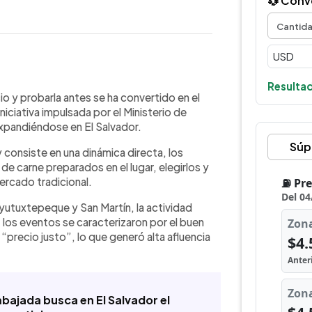
💱 Conv
WhatsApp
Copiar link
Resultad
del MAG que ofrece degustaciones y
o y probarla antes se ha convertido en el
en Agro Mercados. Tras su paso por
niciativa impulsada por el Ministerio de
dirá en mayo a Soyapango (6), San
xpandiéndose en El Salvador.
), en horario de 9:00 a.m. a 12:00 m.
Súp
 consiste en una dinámica directa, los
a carne de calidad a bajo costo y
e carne preparados en el lugar, elegirlos y
ediarios.
ercado tradicional.
Ayutuxtepeque y San Martín, la actividad
los eventos se caracterizaron por el buen
precio justo”, lo que generó alta afluencia
ajada busca en El Salvador el