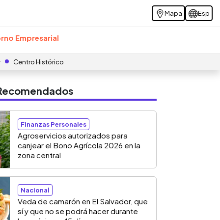
Mapa
Esp
rno Empresarial
r
Centro Histórico
s Recomendados
Finanzas Personales
Agroservicios autorizados para
canjear el Bono Agrícola 2026 en la
zona central
Nacional
Veda de camarón en El Salvador, que
sí y que no se podrá hacer durante