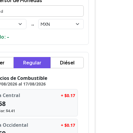
ersor de Monedas
→
o: -
er
Regular
Diésel