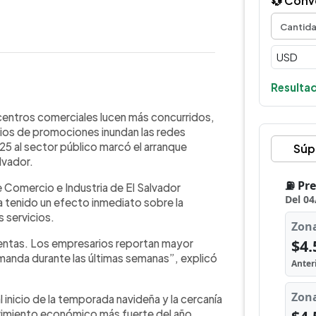
💱 Conv
Resultad
WhatsApp
Copiar link
 al sector público ha impulsado la
 centros comerciales lucen más concurridos,
según la Cámara de Comercio e
ncios de promociones inundan las redes
Leticia Escobar, explicó que la medida
25 al sector público marcó el arranque
Súp
ncia de clientes desde finales de
lvador.
de la temporada navideña. El flujo de
 Comercio e Industria de El Salvador
mo vestuario, tecnología, turismo y
a tenido un efecto inmediato sobre la
es, que han mejorado su flujo de
 servicios.
onómico positivo, aunque llama a la
e y planificar sus gastos.
 ventas. Los empresarios reportan mayor
emanda durante las últimas semanas”, explicó
 inicio de la temporada navideña y la cercanía
movimiento económico más fuerte del año,