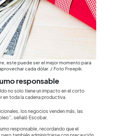
bre, este puede ser el mejor momento para
aprovechar cada dólar. / Foto Freepik.
sumo responsable
ldo no solo tiene un impacto en el corto
or en toda la cadena productiva.
icionales, los negocios venden más, las
pleo”, señaló Escobar.
nsumo responsable, recordando que el
, pero también administrarse con precaución.