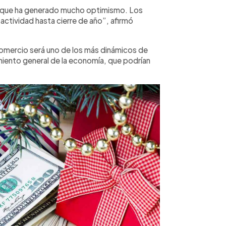
monedas
 que ha generado mucho optimismo. Los
únicamen
represen
ctividad hasta cierre de año”, afirmó
contract
cálculos
condicio
comercio será uno de los más dinámicos de
consulte
miento general de la economía, que podrían