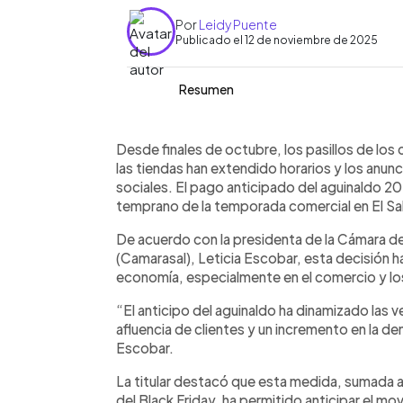
Por
Leidy Puente
Publicado el 12 de noviembre de 2025
Resumen
Resumen del artículo:
0:00
Facebook
Twitter
►
El pago anticipado del aguinaldo 2025
Escuchar artículo
Desde finales de octubre, los pasillos de los
actividad comercial en El Salvador, 
las tiendas han extendido horarios y los anu
Industria (Camarasal). Su presidenta, 
sociales. El pago anticipado del aguinaldo 20
dinamizó las ventas y aumentó la aflue
temprano de la temporada comercial en El Sa
octubre, marcando un inicio temprano 
De acuerdo con la presidenta de la Cámara de
efectivo ha beneficiado a sectores co
(Camarasal), Leticia Escobar, esta decisión h
alimentación, especialmente a las pym
economía, especialmente en el comercio y los
caja. Camarasal proyecta un cierre ec
población a consumir responsablement
“El anticipo del aguinaldo ha dinamizado las
afluencia de clientes y un incremento en la d
Escobar.
La titular destacó que esta medida, sumada al
del Black Friday, ha permitido anticipar el 