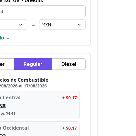
ersor de Monedas
→
o: -
er
Regular
Diésel