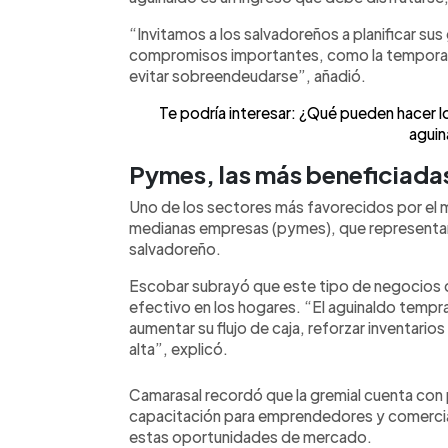
“Invitamos a los salvadoreños a planificar s
compromisos importantes, como la temporada
evitar sobreendeudarse”, añadió.
Te podría interesar: ¿Qué pueden hacer lo
aguin
Pymes, las más beneficiada
Uno de los sectores más favorecidos por el 
medianas empresas (pymes), que representan
salvadoreño.
Escobar subrayó que este tipo de negocios 
efectivo en los hogares. “El aguinaldo tempr
aumentar su flujo de caja, reforzar inventari
alta”, explicó.
Camarasal recordó que la gremial cuenta c
capacitación para emprendedores y comercia
estas oportunidades de mercado.