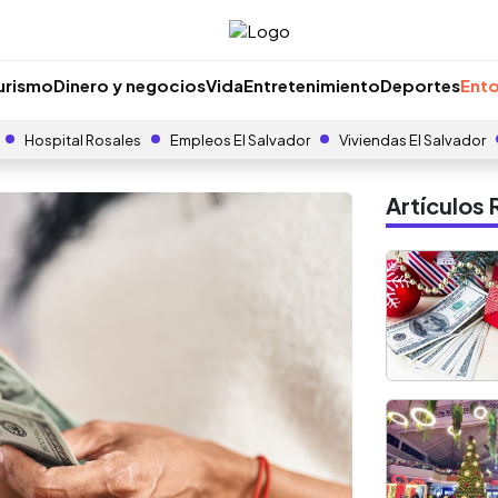
urismo
Dinero y negocios
Vida
Entretenimiento
Deportes
Ento
Hospital Rosales
Empleos El Salvador
Viviendas El Salvador
Artículo