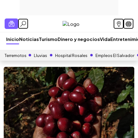
Inicio
Noticias
Turismo
Dinero y negocios
Vida
Entretenim
Terremotos
Lluvias
Hospital Rosales
Empleos El Salvador