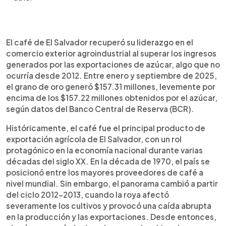
Resumen del artículo:
0:00
►
El café de El Salvador volvió a encabezar las
Escuchar artículo
El café de El Salvador recuperó su liderazgo en el
exportaciones agrícolas del país, superando al
comercio exterior agroindustrial al superar los ingresos
azúcar por primera vez en más de una década.
generados por las exportaciones de azúcar, algo que no
Entre enero y septiembre de 2025, el grano
ocurría desde 2012. Entre enero y septiembre de 2025,
generó $157.31 millones, levemente por encima
el grano de oro generó $157.31 millones, levemente por
de los $157.22 millones obtenidos por el azúcar,
encima de los $157.22 millones obtenidos por el azúcar,
según el Banco Central de Reserva. Aunque el
según datos del Banco Central de Reserva (BCR).
volumen exportado cayó 0.9 %, los precios
internacionales favorecieron al sector, con un
Históricamente, el café fue el principal producto de
promedio de $295.3 por quintal. Este repunte
exportación agrícola de El Salvador, con un rol
marca un giro en la dinámica agroexportadora,
protagónico en la economía nacional durante varias
tras años de predominio del azúcar desde la crisis
décadas del siglo XX. En la década de 1970, el país se
cafetalera de 2012-2013.
posicionó entre los mayores proveedores de café a
nivel mundial. Sin embargo, el panorama cambió a partir
del ciclo 2012-2013, cuando la roya afectó
severamente los cultivos y provocó una caída abrupta
en la producción y las exportaciones. Desde entonces,