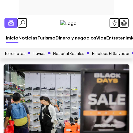
Inicio
Noticias
Turismo
Dinero y negocios
Vida
Entretenim
Terremotos
Lluvias
Hospital Rosales
Empleos El Salvador