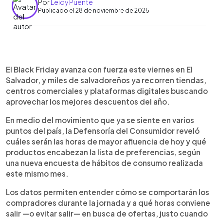
Por
Leidy Puente
Publicado el 28 de noviembre de 2025
Resumen del artículo:
0:00
►
El Black Friday se desarrolla con alta afluencia en
Escuchar artículo
El Black Friday avanza con fuerza este viernes en El
El Salvador y, según la Defensoría del Consumidor,
Salvador, y miles de salvadoreños ya recorren tiendas,
el mayor movimiento ocurrirá entre las 6:00 p.m. y
centros comerciales y plataformas digitales buscando
10:00 p.m., cuando el 25 % de los compradores
aprovechar los mejores descuentos del año.
realizará sus adquisiciones. La encuesta reporta
que el 45 % de salvadoreños planea comprar hoy
En medio del movimiento que ya se siente en varios
y que los productos más buscados son
puntos del país, la Defensoría del Consumidor reveló
tecnología, ropa, accesorios, perfumería y
cuáles serán las horas de mayor afluencia de hoy y qué
electrodomésticos. La Defensoría mantiene
productos encabezan la lista de preferencias, según
verificaciones en tiendas y plataformas digitales
una nueva encuesta de hábitos de consumo realizada
para evitar promociones engañosas y asegurar el
este mismo mes.
cumplimiento de precios y garantías. También
recomienda comparar costos, revisar políticas de
Los datos permiten entender cómo se comportarán los
cambio y guardar comprobantes para evitar
compradores durante la jornada y a qué horas conviene
inconvenientes.
salir —o evitar salir— en busca de ofertas, justo cuando