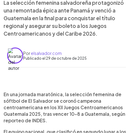
La selección femenina salvadoreña protagonizó
una remontada épica ante Panamá y venció a
Guatemala en la final para conquistar el título
regional y asegurar su boleto a los Juegos
Centroamericanos y del Caribe 2026.
Por
elsalvador.com
Publicado el 29 de octubre de 2025
Resumen del artículo:
0:00
►
El Salvador se coronó campeón centroamericano
Escuchar artículo
En una jornada maratónica, la selección femenina de
de sóftbol femenino en los XII Juegos
sóftbol de El Salvador se coronó campeona
Centroamericanos Guatemala 2025 tras vencer
centroamericana en los XII Juegos Centroamericanos
10-8 a las anfitrionas en una final emocionante. El
Guatemala 2025, tras vencer 10-8 a Guatemala, según
equipo, que había caído ante Guatemala en
reporteo de INDES.
semifinales, logró la revancha luego de eliminar a
Panamá con una remontada 12-5. Con gran
El equipo nacional, que clasificó en segundo lugar a los