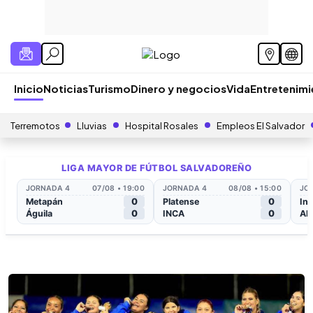
Inicio
Noticias
Turismo
Dinero y negocios
Vida
Entretenim
Terremotos
Lluvias
Hospital Rosales
Empleos El Salvador