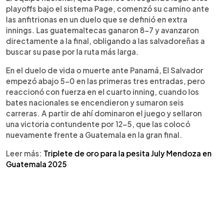
defensa y bateo oportuno, las salvadoreñas
playoffs bajo el sistema Page, comenzó su camino ante
conquistaron el oro regional y clasificaron a los
las anfitrionas en un duelo que se definió en extra
Juegos Centroamericanos y del Caribe 2026.
innings. Las guatemaltecas ganaron 8-7 y avanzaron
Karla Sermeño, referente del grupo, destacó la
directamente a la final, obligando a las salvadoreñas a
intensidad de los partidos y el apoyo del público
buscar su pase por la ruta más larga.
salvadoreño: “Fue una locura, luchamos con el
corazón y logramos nuestro sueño dorado”.
En el duelo de vida o muerte ante Panamá, El Salvador
empezó abajo 5-0 en las primeras tres entradas, pero
reaccionó con fuerza en el cuarto inning, cuando los
bates nacionales se encendieron y sumaron seis
carreras. A partir de ahí dominaron el juego y sellaron
una victoria contundente por 12-5, que las colocó
nuevamente frente a Guatemala en la gran final.
Leer más:
Triplete de oro para la pesita July Mendoza en
Guatemala 2025