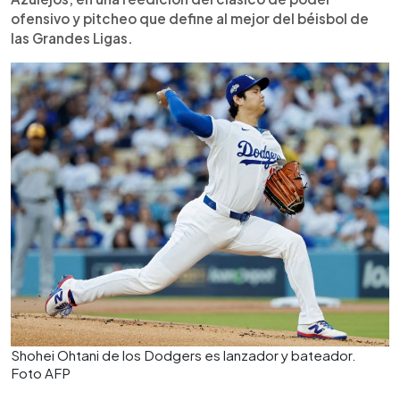
Freeman lo calificó como un talento único, capaz
ofensivo y pitcheo que define al mejor del béisbol de
de marcar una época en el béisbol de Grandes
las Grandes Ligas.
Ligas.
Shohei Ohtani de los Dodgers es lanzador y bateador.
Foto AFP