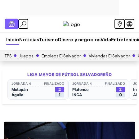
Inicio
Noticias
Turismo
Dinero y negocios
Vida
Entretenim
TPS
Juegos
Empleos El Salvador
Viviendas El Salvador