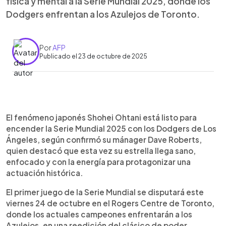
física y mental a la Serie Mundial 2025, donde los
Dodgers enfrentan a los Azulejos de Toronto.
Por
AFP
Publicado el 23 de octubre de 2025
Resumen del artículo:
0:00
►
Shohei Ohtani está listo para brillar en la Serie
Escuchar artículo
El fenómeno japonés Shohei Ohtani está listo para
Mundial 2025 con los Dodgers de Los Ángeles,
encender la Serie Mundial 2025 con los Dodgers de Los
según confirmó el mánager Dave Roberts. El astro
Ángeles, según confirmó su mánager Dave Roberts,
japonés llega en óptimas condiciones físicas tras
quien destacó que esta vez su estrella llega sano,
una destacada actuación en la Serie de
enfocado y con la energía para protagonizar una
Campeonato, donde conectó tres jonrones y
actuación histórica.
ponchó a 10 bateadores. A diferencia del año
pasado, cuando jugó lesionado, ahora Ohtani está
El primer juego de la Serie Mundial se disputará este
preparado para ser decisivo. Aunque anticipa
viernes 24 de octubre en el Rogers Centre de Toronto,
nervios en el debut ante los Azulejos de Toronto,
donde los actuales campeones enfrentarán a los
confía en su equipo. Su compañero Freddie
Azulejos, en una reedición del clásico de poder