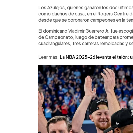
últimos juegos en casa y consolidaron s
Los Azulejos, quienes ganaron los dos últim
como dueños de casa, en el Rogers Centre de 
desde que se coronaron campeones en la te
El dominicano Vladimir Guerrero Jr. fue escog
de Campeonato, luego de batear para promed
cuadrangulares, tres carreras remolcadas y s
Leer más:
La NBA 2025-26 levanta el telón: