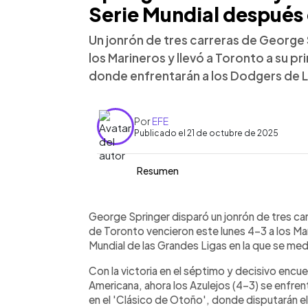
Serie Mundial después 
Un jonrón de tres carreras de George 
los Marineros y llevó a Toronto a su p
donde enfrentarán a los Dodgers de 
Por
EFE
Publicado el 21 de octubre de 2025
Resumen
Resumen del artículo:
0:00
Facebook
Twitter
►
George Springer se convirtió en el hér
Escuchar artículo
George Springer disparó un jonrón de tres car
conectar un jonrón de tres carreras q
de Toronto vencieron este lunes 4-3 a los Mar
Marineros de Seattle en el séptimo j
Mundial de las Grandes Ligas en la que se me
Liga Americana. Con el triunfo, Toront
Con la victoria en el séptimo y decisivo encu
primera vez desde 1993, donde enfre
Americana, ahora los Azulejos (4-3) se enfre
Vladimir Guerrero Jr. fue elegido Juga
en el 'Clásico de Otoño', donde disputarán e
su promedio de .385 y tres cuadrangul