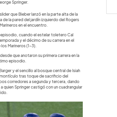
George Springer.
ider que Bieber lanzó en la parte alta de la
a de la pared del jardín izquierdo del Rogers
 Marineros en el encuentro.
o episodio, cuando el estelar toletero Cal
temporada y el décimo de su carrera en el
 los Marineros (1-3).
 desde que anotaron su primera carrera en la
ptimo episodio.
arger y el sencillo al bosque central de Isiah
montículo tras toque de sacrificio del
bos corredores a segunda y tercera, dando
a quien Springer castigó con un cuadrangular
tido.