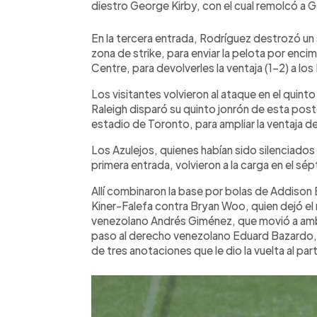
diestro George Kirby, con el cual remolcó a 
En la tercera entrada, Rodríguez destrozó un sl
zona de strike, para enviar la pelota por encim
Centre, para devolverles la ventaja (1-2) a los
Los visitantes volvieron al ataque en el quint
Raleigh disparó su quinto jonrón de esta pos
estadio de Toronto, para ampliar la ventaja de
Los Azulejos, quienes habían sido silenciados
primera entrada, volvieron a la carga en el sé
Allí combinaron la base por bolas de Addison B
Kiner-Falefa contra Bryan Woo, quien dejó el 
venezolano Andrés Giménez, que movió a am
paso al derecho venezolano Eduard Bazardo, 
de tres anotaciones que le dio la vuelta al par