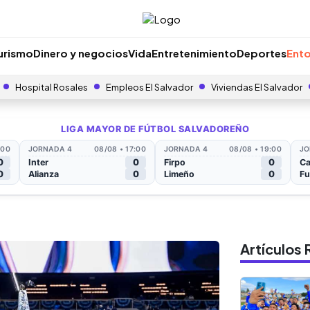
urismo
Dinero y negocios
Vida
Entretenimiento
Deportes
Ento
Hospital Rosales
Empleos El Salvador
Viviendas El Salvador
Artículo