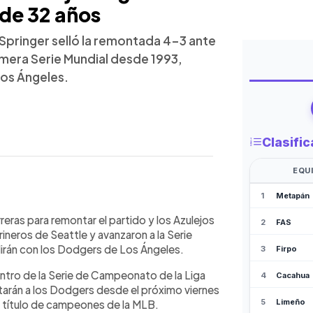
de 32 años
Springer selló la remontada 4-3 ante
rimera Serie Mundial desde 1993,
Los Ángeles.
WhatsApp
Copiar link
oe de los Azulejos de Toronto al
reras para remontar el partido y los Azulejos
ue selló la remontada 4-3 sobre los
ineros de Seattle y avanzaron a la Serie
uego de la Serie de Campeonato de la
dirán con los Dodgers de Los Ángeles.
o avanzó a la Serie Mundial por
entro de la Serie de Campeonato de la Liga
ntará a los Dodgers de Los Ángeles.
ntarán a los Dodgers desde el próximo viernes
dor Más Valioso de la serie gracias a
l título de campeones de la MLB.
ares. Los Azulejos ganaron los dos