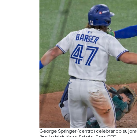
George Springer (centro) celebrando su jonr
(izq.) y Isiah Kiner-Falefa. Foto EFE