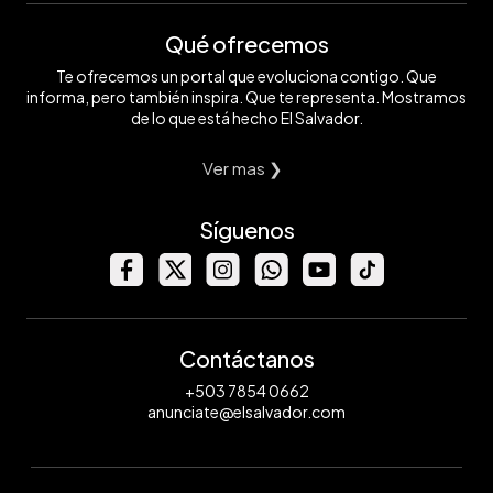
Qué ofrecemos
Te ofrecemos un portal que evoluciona contigo. Que
informa, pero también inspira. Que te representa. Mostramos
de lo que está hecho El Salvador.
Ver mas ❯
Síguenos
Contáctanos
+503 7854 0662
anunciate@elsalvador.com