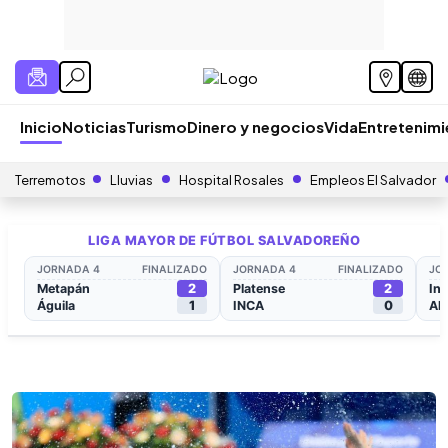
Inicio
Noticias
Turismo
Dinero y negocios
Vida
Entretenim
Terremotos
Lluvias
Hospital Rosales
Empleos El Salvador