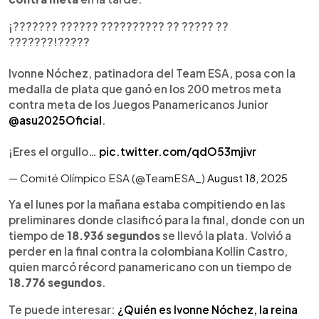
¡??????? ?????? ?????????? ?? ????? ??
???????!?????
Ivonne Nóchez, patinadora del Team ESA, posa con la
medalla de plata que ganó en los 200 metros meta
contra meta de los Juegos Panamericanos Junior
@asu2025Oficial
.
¡Eres el orgullo…
pic.twitter.com/qdO53mjivr
— Comité Olímpico ESA (@TeamESA_)
August 18, 2025
Ya el lunes por la mañana estaba compitiendo en las
preliminares donde clasificó para la final, donde con un
tiempo de
18.936 segundos
se llevó la plata. Volvió a
perder en la final contra la colombiana Kollin Castro,
quien marcó récord panamericano con un tiempo de
18.776 segundos
.
Te puede interesar:
¿Quién es Ivonne Nóchez, la reina