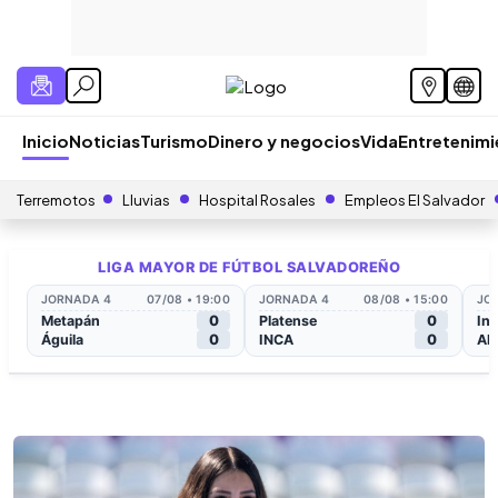
Inicio
Noticias
Turismo
Dinero y negocios
Vida
Entretenim
Terremotos
Lluvias
Hospital Rosales
Empleos El Salvador