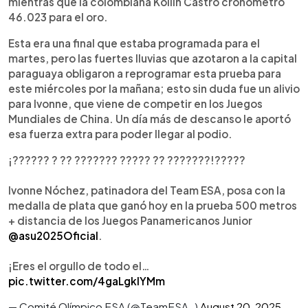
mientras que la colombiana Kollin Castro cronometró
consolidándose como referente regional. Su
46.023 para el oro.
trayectoria refleja esfuerzo, disciplina y sacrificio,
convirtiéndola en orgullo nacional e inspiración
Esta era una final que estaba programada para el
para futuras generaciones de atletas
martes, pero las fuertes lluvias que azotaron a la capital
salvadoreños.
paraguaya obligaron a reprogramar esta prueba para
este miércoles por la mañana; esto sin duda fue un alivio
para Ivonne, que viene de competir en los Juegos
Mundiales de China. Un día más de descanso le aportó
esa fuerza extra para poder llegar al podio.
¡?????? ? ?? ??????? ????? ?? ???????!?????
Ivonne Nóchez, patinadora del Team ESA, posa con la
medalla de plata que ganó hoy en la prueba 500 metros
+ distancia de los Juegos Panamericanos Junior
@asu2025Oficial
.
¡Eres el orgullo de todo el…
pic.twitter.com/4gaLgklYMm
— Comité Olímpico ESA (@TeamESA_)
August 20, 2025