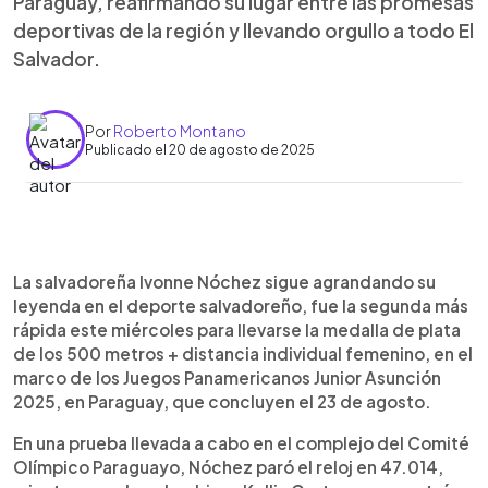
Paraguay, reafirmando su lugar entre las promesas
deportivas de la región y llevando orgullo a todo El
Salvador.
Por
Roberto Montano
Publicado el 20 de agosto de 2025
Resumen del artículo:
0:00
►
Ivonne Nóchez sigue escribiendo la historia del
Escuchar artículo
La salvadoreña Ivonne Nóchez sigue agrandando su
deporte salvadoreño al ganar dos medallas de
leyenda en el deporte salvadoreño, fue la segunda más
plata en los Juegos Panamericanos Junior Asunción
rápida este miércoles para llevarse la medalla de plata
2025, en los 200 y 500 metros, ambas detrás de
de los 500 metros + distancia individual femenino, en el
la colombiana Kollin Castro. Su desempeño es aún
marco de los Juegos Panamericanos Junior Asunción
más admirable tras llegar desde China, donde
2025, en Paraguay, que concluyen el 23 de agosto.
conquistó dos oros en los Juegos Mundiales,
convirtiéndose en la primera mujer salvadoreña en
En una prueba llevada a cabo en el complejo del Comité
lograrlo. A pesar del desgaste físico y los viajes,
Olímpico Paraguayo, Nóchez paró el reloj en 47.014,
Ivonne mostró madurez y fortaleza,