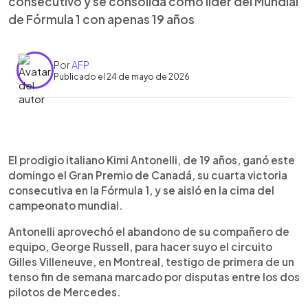
consecutivo y se consolida como líder del Mundial
de Fórmula 1 con apenas 19 años
Por
AFP
Publicado el 24 de mayo de 2026
Resumen del artículo:
0:00
►
Kimi Antonelli continúa su impresionante inicio en la
Escuchar artículo
El prodigio italiano Kimi Antonelli, de 19 años, ganó este
Fórmula 1 al ganar el Gran Premio de Canadá,
domingo el Gran Premio de Canadá, su cuarta victoria
logrando su cuarta victoria consecutiva y
consecutiva en la Fórmula 1, y se aisló en la cima del
ampliando su ventaja en el campeonato. El piloto
campeonato mundial.
italiano de 19 años se benefició del abandono de
su compañero George Russell para dominar la
Antonelli aprovechó el abandono de su compañero de
carrera. Lewis Hamilton finalizó segundo y Max
equipo, George Russell, para hacer suyo el circuito
Verstappen completó el podio. Antonelli se
Gilles Villeneuve, en Montreal, testigo de primera de un
convierte en el primer piloto en ganar sus primeras
tenso fin de semana marcado por disputas entre los dos
cuatro carreras de forma consecutiva. Mientras
pilotos de Mercedes.
tanto, Russell, Norris y otros favoritos tuvieron