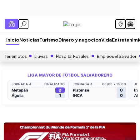
Inicio
Noticias
Turismo
Dinero y negocios
Vida
Entretenim
Terremotos
Lluvias
Hospital Rosales
Empleos El Salvador