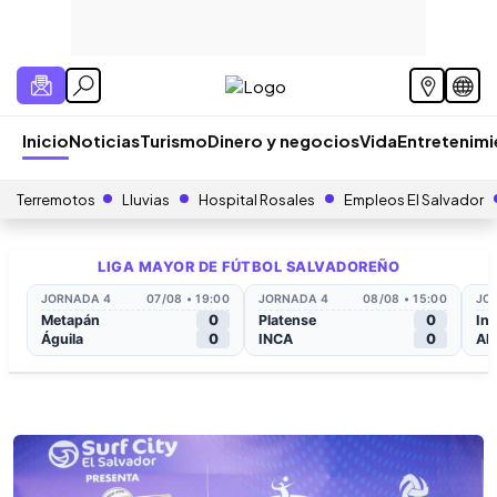
Inicio
Noticias
Turismo
Dinero y negocios
Vida
Entretenim
Terremotos
Lluvias
Hospital Rosales
Empleos El Salvador