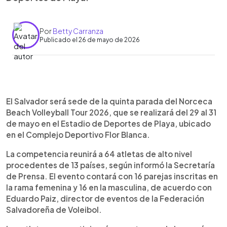
Por
Betty Carranza
Publicado el 26 de mayo de 2026
Resumen del artículo:
0:00
►
El Salvador será sede de la quinta parada del
Escuchar artículo
El Salvador será sede de la quinta parada del Norceca
Norceca Beach Volleyball Tour 2026, del 29 al 31
Beach Volleyball Tour 2026, que se realizará del 29 al 31
de mayo, en el Estadio de Deportes de Playa del
de mayo en el Estadio de Deportes de Playa, ubicado
Complejo Deportivo Flor Blanca. La competencia
en el Complejo Deportivo Flor Blanca.
reunirá a 64 atletas de alto nivel procedentes de
13 países, con 16 parejas femeninas y 16
La competencia reunirá a 64 atletas de alto nivel
masculinas. Los participantes buscarán sumar
procedentes de 13 países, según informó la Secretaría
puntos para el circuito continental y futuras
de Prensa. El evento contará con 16 parejas inscritas en
clasificaciones internacionales. La entrada será
la rama femenina y 16 en la masculina, de acuerdo con
gratis durante los tres días. Corsatur destacó que
Eduardo Paiz, director de eventos de la Federación
el evento también impulsará el turismo deportivo,
Salvadoreña de Voleibol.
con delegaciones extranjeras que ya realizan