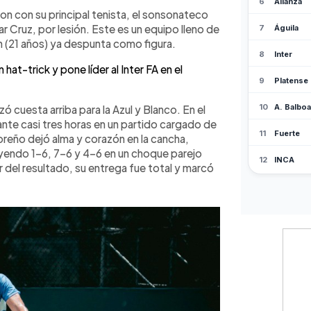
s ganados, fue la figura. El triunfo
n con su principal tenista, el sonsonateco
vadoreño en un ambiente intenso
 Cruz, por lesión. Este es un equipo lleno de
unas llenas pasión entrega orgullo
 (21 años) ya despunta como figura.
hat-trick y pone líder al Inter FA en el
ó cuesta arriba para la Azul y Blanco. En el
ante casi tres horas en un partido cargado de
doreño dejó alma y corazón en la cancha,
cayendo 1-6, 7-6 y 4-6 en un choque parejo
 del resultado, su entrega fue total y marcó