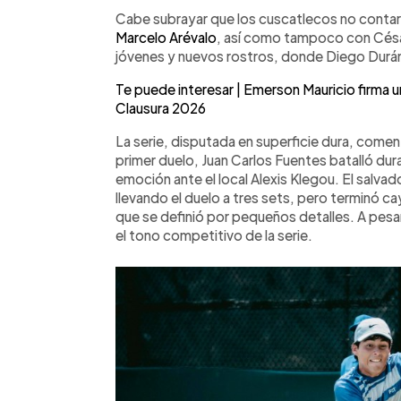
ante Klegou. Con dos singles y un doble
Cabe subrayar que los cuscatlecos no contaro
reafirma el crecimiento del tenis sal
Marcelo Arévalo
, así como tampoco con César
histórico disputado en África con trib
jóvenes y nuevos rostros, donde Diego Durán
nacional.
Te puede interesar | Emerson Mauricio firma un 
Clausura 2026
La serie, disputada en superficie dura, comenz
primer duelo, Juan Carlos Fuentes batalló dur
emoción ante el local Alexis Klegou. El salva
llevando el duelo a tres sets, pero terminó 
que se definió por pequeños detalles. A pesar
el tono competitivo de la serie.