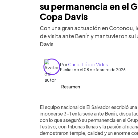
su permanencia en el G
Copa Davis
Con una gran actuación en Cotonou, lo
de visita ante Benín y mantuvieron su 
Davis
Por
Carlos López Vides
Publicado el 08 de febrero de 2026
Resumen
Resumen del artículo:
0:00
Facebook
Twitter
►
El Salvador aseguró su permanencia en
Escuchar artículo
El equipo nacional de El Salvador escribió un
al vencer 3-1 a Benín como visitante e
imponerse 3-1 en la serie ante Benín, disputa
single, Juan Carlos Fuentes luchó casi
con lo que aseguró su permanencia en el Grup
Durán igualó la serie al derrotar a Pa
festivo, con tribunas llenas y la pasión afric
Donald Hall ganaron el dobles decisivo.
demostraron temple, calidad y un enorme co