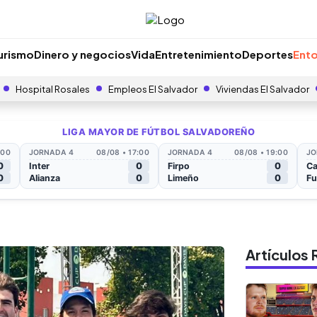
urismo
Dinero y negocios
Vida
Entretenimiento
Deportes
Ento
Hospital Rosales
Empleos El Salvador
Viviendas El Salvador
Artículo