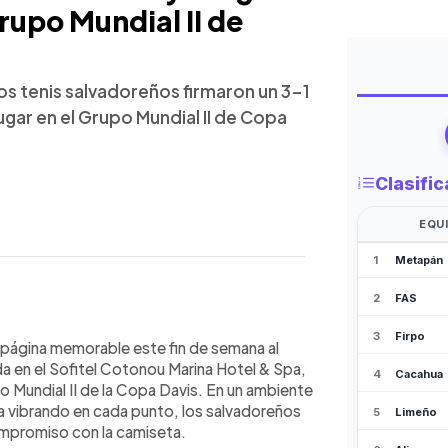
rupo Mundial II de
s tenis salvadoreños firmaron un 3-1
lugar en el Grupo Mundial II de Copa
WhatsApp
Copiar link
 el Grupo Mundial II de la Copa Davis
a página memorable este fin de semana al
n Cotonou. Tras caer en el primer
da en el Sofitel Cotonou Marina Hotel & Spa,
 tres horas ante Alexis Klegou. Diego
o Mundial II de la Copa Davis. En un ambiente
trick Agbo-Panzo. El domingo, Durán y
ana vibrando en cada punto, los salvadoreños
 Luego, Durán selló la victoria final
mpromiso con la camiseta.