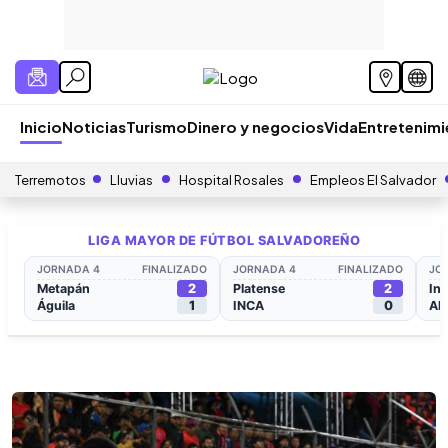
Inicio
Noticias
Turismo
Dinero y negocios
Vida
Entretenim
Terremotos
Lluvias
Hospital Rosales
Empleos El Salvador