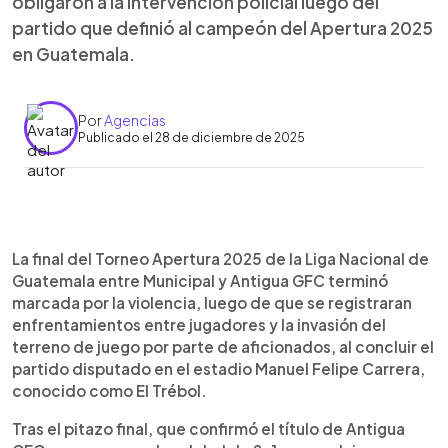
obligaron a la intervención policial luego del
partido que definió al campeón del Apertura 2025
en Guatemala.
Por
Agencias
Publicado el 28 de diciembre de 2025
Resumen del artículo:
0:00
►
La final del Torneo Apertura 2025 de la Liga
Escuchar artículo
La final del Torneo Apertura 2025 de la Liga Nacional de
Nacional de Guatemala entre Municipal y Antigua
Guatemala entre Municipal y Antigua GFC terminó
GFC terminó marcada por disturbios dentro y
marcada por la violencia, luego de que se registraran
fuera del estadio Manuel Felipe Carrera, El Trébol.
enfrentamientos entre jugadores y la invasión del
Tras el pitazo final, jugadores de ambos equipos
terreno de juego por parte de aficionados, al concluir el
protagonizaron una fuerte discusión cerca de los
partido disputado en el estadio Manuel Felipe Carrera,
camerinos, lo que incrementó la tensión y derivó
conocido como El Trébol.
en la invasión del terreno de juego por parte de
aficionados de Municipal. La Policía Nacional Civil
Tras el pitazo final, que confirmó el título de Antigua
intervino para controlar la situación, mientras