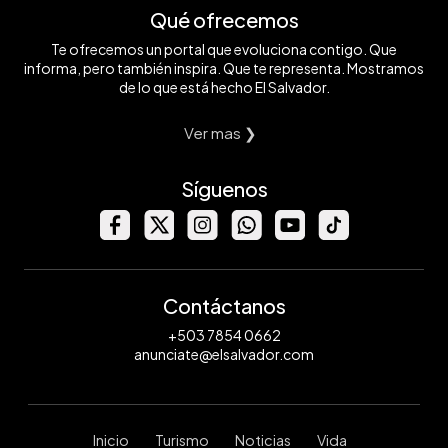
Qué ofrecemos
Te ofrecemos un portal que evoluciona contigo. Que
informa, pero también inspira. Que te representa. Mostramos
de lo que está hecho El Salvador.
Ver mas ❯
Síguenos
Contáctanos
+503 7854 0662
anunciate@elsalvador.com
Inicio
Turismo
Noticias
Vida