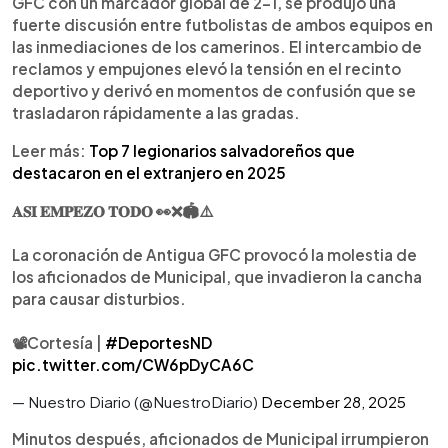
GFC con un marcador global de 2-1, se produjo una
bomberos atendieron a varios lesionados. Pese a
fuerte discusión entre futbolistas de ambos equipos en
los incidentes, Antigua GFC se consagró
las inmediaciones de los camerinos. El intercambio de
campeón con un marcador global de 2-1, aunque
reclamos y empujones elevó la tensión en el recinto
el título quedó opacado por los desórdenes.
deportivo y derivó en momentos de confusión que se
trasladaron rápidamente a las gradas.
Leer más:
Top 7 legionarios salvadoreños que
destacaron en el extranjero en 2025
𝐀𝐒𝐈 𝐄𝐌𝐏𝐄𝐙𝐎 𝐓𝐎𝐃𝐎 👀❌️🏟⚠️
La coronación de Antigua GFC provocó la molestia de
los aficionados de Municipal, que invadieron la cancha
para causar disturbios.
📽Cortesía |
#DeportesND
pic.twitter.com/CW6pDyCA6C
— Nuestro Diario (@NuestroDiario)
December 28, 2025
Minutos después, aficionados de Municipal irrumpieron