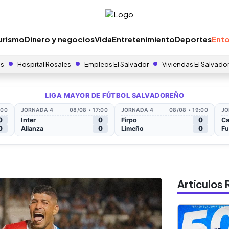
urismo
Dinero y negocios
Vida
Entretenimiento
Deportes
Ento
as
Hospital Rosales
Empleos El Salvador
Viviendas El Salvado
Artículo