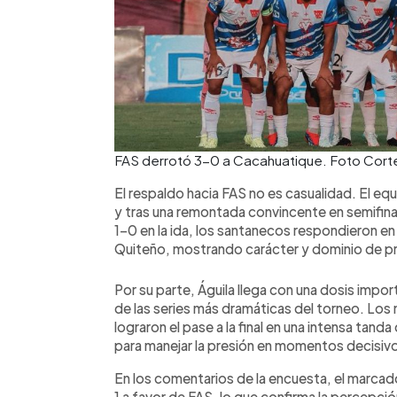
FAS derrotó 3-0 a Cacahuatique. Foto Cort
El respaldo hacia FAS no es casualidad. El equip
y tras una remontada convincente en semifina
1-0 en la ida, los santanecos respondieron en
Quiteño, mostrando carácter y dominio de prin
Por su parte, Águila llega con una dosis impor
de las series más dramáticas del torneo. Los
lograron el pase a la final en una intensa tan
para manejar la presión en momentos decisiv
En los comentarios de la encuesta, el marcad
1 a favor de FAS, lo que confirma la percepci