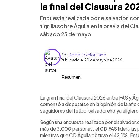
la final del Clausura 20
Encuesta realizada por elsalvador.com
tigrilla sobre Águila en la previa del Cl
sábado 23 de mayo
Por
Roberto Montano
Publicado el 20 de mayo de 2026
Resumen
Resumen del artículo:
0:00
Facebook
Twitter
►
Más de 3,000 aficionados participar
Escuchar artículo
La gran final del Clausura 2026 entre FAS y Ág
donde FAS fue elegido como favorito 
comenzó a disputarse en la opinión de la afici
57.9% de los votos, frente al 42.1% de 
seguidores del fútbol salvadoreño ya eligieron 
impulso tras remontar a Limeño en sem
Según una encuesta realizada por elsalvador.c
avanzaron tras eliminar a Firpo en pen
más de 3,000 personas, el CD FAS lidera las 
los aficionados fue un 2-1 a favor de F
mientras que CD Águila obtuvo el 42.1%. Esto
mayo en el estadio “Mágico” González