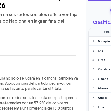
26
 en sus redes sociales refleja ventaja
ásico Nacional en la gran final del
WhatsApp
Copiar link
on en una encuesta de elsalvador.com
uila no solo se jugará en la cancha, también ya
para ganar el Clausura 2026 con el
ón. A pocos días del partido decisivo, los
Águila. Los tigrillos llegan con
a su favorito para levantar el título.
ifinales, mientras que los migueleños
om en redes sociales, en la que participaron
ales. El pronóstico más repetido entre
preferencias con un 57.9% de los votos,
AS. La final se disputará el 23 de
 representa una diferencia de 15.8 puntos
, en un Clásico Nacional que promete