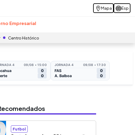
Mapa
Esp
rno Empresarial
r
Centro Histórico
s Recomendados
Futbol