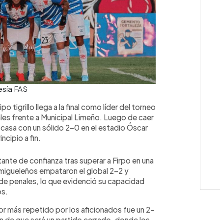
esía FAS
o tigrillo llega a la final como líder del torneo
les frente a Municipal Limeño. Luego de caer
 casa con un sólido 2-0 en el estadio Óscar
cipio a fin.
tante de confianza tras superar a Firpo en una
 migueleños empataron el global 2-2 y
da de penales, lo que evidenció su capacidad
os.
or más repetido por los aficionados fue un 2-
ón de que será un partido cerrado, donde los