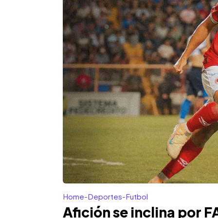
Home
-
Deportes
-
Futbol
Afición se inclina por 