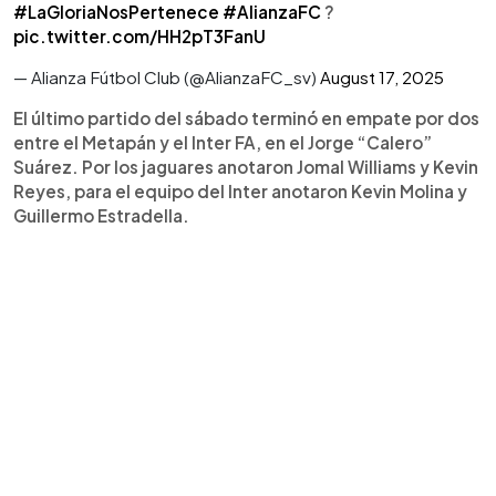
#LaGloriaNosPertenece
#AlianzaFC
?️
pic.twitter.com/HH2pT3FanU
— Alianza Fútbol Club (@AlianzaFC_sv)
August 17, 2025
El último partido del sábado terminó en empate por dos
entre el Metapán y el Inter FA, en el Jorge “Calero”
Suárez. Por los jaguares anotaron Jomal Williams y Kevin
Reyes, para el equipo del Inter anotaron Kevin Molina y
Guillermo Estradella.