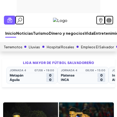
Inicio
Noticias
Turismo
Dinero y negocios
Vida
Entretenim
Terremotos
Lluvias
Hospital Rosales
Empleos El Salvador