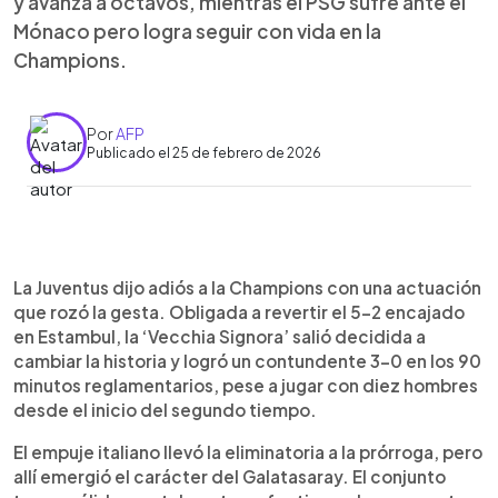
y avanza a octavos, mientras el PSG sufre ante el
Mónaco pero logra seguir con vida en la
Champions.
Por
AFP
Publicado el 25 de febrero de 2026
Resumen del artículo:
0:00
►
La Liga de Campeones vivió una jornada intensa
Escuchar artículo
La Juventus dijo adiós a la Champions con una actuación
con la eliminación de la Juventus y el sufrimiento
que rozó la gesta. Obligada a revertir el 5-2 encajado
del PSG. El Galatasaray resistió una remontada
en Estambul, la ‘Vecchia Signora’ salió decidida a
heroica de los italianos y selló su pase en la
cambiar la historia y logró un contundente 3-0 en los 90
prórroga con goles decisivos, pese al esfuerzo
minutos reglamentarios, pese a jugar con diez hombres
de la ‘Vecchia Signora’, que jugó gran parte del
desde el inicio del segundo tiempo.
partido con diez hombres. En París, el PSG avanzó
con angustia tras empatar 2-2 ante el Mónaco, en
El empuje italiano llevó la eliminatoria a la prórroga, pero
una serie marcada por la expulsión de un rival y la
allí emergió el carácter del Galatasaray. El conjunto
falta de contundencia local. Ambos clasificados