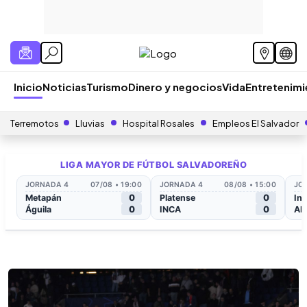
Inicio
Noticias
Turismo
Dinero y negocios
Vida
Entretenim
Terremotos
Lluvias
Hospital Rosales
Empleos El Salvador