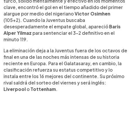
turco, sólido mentalmente y efectivo en los momentos
esperan rivales de peso en octavos.
clave, encontró el gol en el tiempo añadido del primer
alargue por medio del nigeriano
Victor Osimhen
(105+2). Cuando la Juventus buscaba
desesperadamente el empate global, apareció
Baris
Alper Yilmaz
para sentenciar el 3-2 definitivo en el
minuto 119.
La eliminación deja a la Juventus fuera de los octavos de
final en una de las noches más intensas de su historia
reciente en Europa. Para el Galatasaray, en cambio, la
clasificación refuerza su estatus competitivo y lo
instala entre los 16 mejores del continente. Su próximo
rival saldrá del sorteo del viernes y será inglés:
Liverpool
o
Tottenham
.