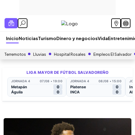
Inicio
Noticias
Turismo
Dinero y negocios
Vida
Entretenim
Terremotos
Lluvias
Hospital Rosales
Empleos El Salvador