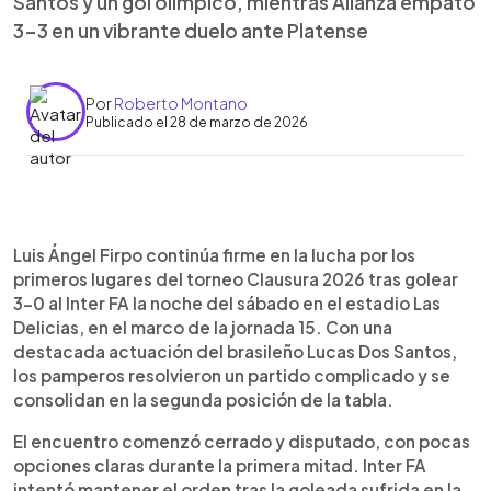
Santos y un gol olímpico, mientras Alianza empató
3-3 en un vibrante duelo ante Platense
Por
Roberto Montano
Publicado el 28 de marzo de 2026
Resumen del artículo:
0:00
►
Firpo goleó 3-0 al Inter FA con doblete de Lucas
Escuchar artículo
Luis Ángel Firpo continúa firme en la lucha por los
Dos Santos y un gol olímpico de Víctor García,
primeros lugares del torneo Clausura 2026 tras golear
consolidándose en el segundo lugar con 32
3-0 al Inter FA la noche del sábado en el estadio Las
puntos, a cuatro del líder FAS. Inter suma su
Delicias, en el marco de la jornada 15. Con una
segunda derrota consecutiva y se queda quinto.
destacada actuación del brasileño Lucas Dos Santos,
En otro partido, Alianza empató 3-3 ante Platense
los pamperos resolvieron un partido complicado y se
en un duelo lleno de emociones. Carlos Bogotá
consolidan en la segunda posición de la tabla.
adelantó a Platense, pero Gustavo Moura firmó un
hat-trick para los albos. Sin embargo, su expulsión
El encuentro comenzó cerrado y disputado, con pocas
y un error del portero Rauda permitieron el
opciones claras durante la primera mitad. Inter FA
empate final. Alianza es tercero con 26 puntos,
intentó mantener el orden tras la goleada sufrida en la