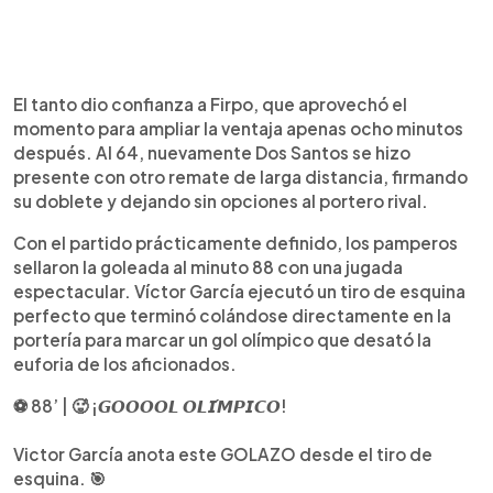
El tanto dio confianza a Firpo, que aprovechó el
momento para ampliar la ventaja apenas ocho minutos
después. Al 64, nuevamente Dos Santos se hizo
presente con otro remate de larga distancia, firmando
su doblete y dejando sin opciones al portero rival.
Con el partido prácticamente definido, los pamperos
sellaron la goleada al minuto 88 con una jugada
espectacular. Víctor García ejecutó un tiro de esquina
perfecto que terminó colándose directamente en la
portería para marcar un gol olímpico que desató la
euforia de los aficionados.
⚽ 88’ | 🥵 ¡𝙂𝙊𝙊𝙊𝙊𝙇 𝙊𝙇𝙄́𝙈𝙋𝙄𝘾𝙊!
Victor García anota este GOLAZO desde el tiro de
esquina. 🎯