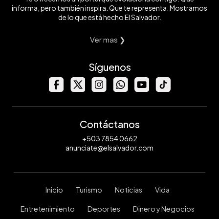
informa, pero también inspira. Que te representa. Mostramos
de lo que está hecho El Salvador.
Ver mas ❯
Síguenos
Contáctanos
+503 7854 0662
anunciate@elsalvador.com
Inicio
Turismo
Noticias
Vida
Entretenimiento
Deportes
Dinero y Negocios