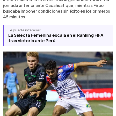
mientras Platense se mantiene noveno con 13.
jornada anterior ante Cacahuatique, mientras Firpo
buscaba imponer condiciones sin éxito en los primeros
45 minutos.
Te puede interesar:
La Selecta Femenina escala en el Ranking FIFA
tras victoria ante Perú