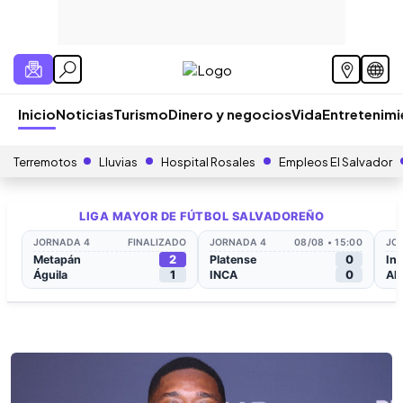
Inicio
Noticias
Turismo
Dinero y negocios
Vida
Entretenim
Terremotos
Lluvias
Hospital Rosales
Empleos El Salvador