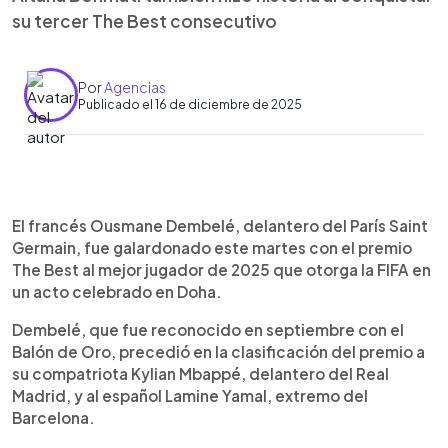
su tercer The Best consecutivo
Por
Agencias
Publicado el 16 de diciembre de 2025
Resumen del artículo:
0:00
►
Ousmane Dembelé fue premiado este martes
Escuchar artículo
El francés Ousmane Dembelé, delantero del París Saint
con el The Best al mejor jugador de 2025,
Germain, fue galardonado este martes con el premio
galardón que entrega la FIFA, en una ceremonia
The Best al mejor jugador de 2025 que otorga la FIFA en
celebrada en Doha. El delantero francés del París
un acto celebrado en Doha.
Saint Germain superó en la votación a su
compatriota Kylian Mbappé, atacante del Real
Dembelé, que fue reconocido en septiembre con el
Madrid, y al español Lamine Yamal, extremo del
Balón de Oro, precedió en la clasificación del premio a
Barcelona. A sus 28 años, Dembelé coronó una
su compatriota Kylian Mbappé, delantero del Real
temporada brillante, en la que fue pieza clave
Madrid, y al español Lamine Yamal, extremo del
para que el PSG conquistara la Ligue 1, la Copa de
Barcelona.
Francia, la Liga de Campeones y la Supercopa de