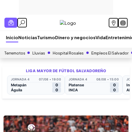
Inicio
Noticias
Turismo
Dinero y negocios
Vida
Entretenim
Terremotos
Lluvias
Hospital Rosales
Empleos El Salvador