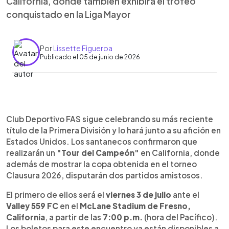
California, donde también exhibirá el trofeo
conquistado en la Liga Mayor
Por
Lissette Figueroa
Publicado el 05 de junio de 2026
Resumen del artículo:
0:00
►
Club Deportivo FAS llevará su reciente título de
Escuchar artículo
Club Deportivo FAS sigue celebrando su más reciente
campeón a Estados Unidos como parte de su
título de la Primera División y lo hará junto a su afición en
“Tour del Campeón” en California. Los santanecos
Estados Unidos. Los santanecos confirmaron que
disputarán dos partidos amistosos para compartir
realizarán un
"Tour del Campeón"
en California, donde
la celebración con su afición en el exterior. El
además de mostrar la copa obtenida en el torneo
primero será el 3 de julio ante Valley 559 FC en
Clausura 2026, disputarán dos partidos amistosos.
Fresno, California, mientras que el segundo se
jugará el 8 de julio frente a AV ALTA FC en el
El primero de ellos será el
viernes 3 de julio
ante el
Lancaster Municipal Stadium. Además de los
Valley 559 FC
en el
McLane Stadium de Fresno,
encuentros, los aficionados podrán ver de cerca
California
, a partir de las
7:00 p.m.
(hora del Pacífico).
el trofeo conquistado en la Liga Mayor. Las
Los boletos para este encuentro ya están disponibles a