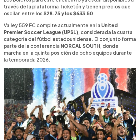
entradas para ambos eventos ya están
través de la plataforma Ticketón y tienen precios que
disponibles, con precios que varían según la
oscilan entre los
$28.75 y los $633.50
.
localidad.
Valley 559 FC compite actualmente en la
United
Premier Soccer League (UPSL)
, considerada la cuarta
categoría del fútbol estadounidense. El conjunto forma
parte de la conferencia
NORCAL SOUTH
, donde
marcha en la quinta posición de ocho equipos durante
la temporada 2026.