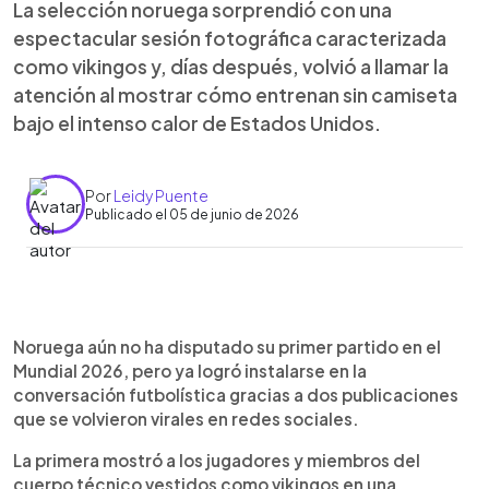
La selección noruega sorprendió con una
espectacular sesión fotográfica caracterizada
como vikingos y, días después, volvió a llamar la
atención al mostrar cómo entrenan sin camiseta
bajo el intenso calor de Estados Unidos.
Por
Leidy Puente
Publicado el 05 de junio de 2026
Resumen del artículo:
0:00
►
La selección de Noruega se convirtió en una de
Escuchar artículo
Noruega aún no ha disputado su primer partido en el
las protagonistas de la previa del Mundial 2026
Mundial 2026, pero ya logró instalarse en la
gracias a dos publicaciones que se hicieron virales
conversación futbolística gracias a dos publicaciones
en redes sociales. Primero, los jugadores y el
que se volvieron virales en redes sociales.
cuerpo técnico posaron vestidos como vikingos
en una sesión fotográfica realizada en un fiordo
La primera mostró a los jugadores y miembros del
noruego, una imagen que generó elogios y críticas
cuerpo técnico vestidos como vikingos en una