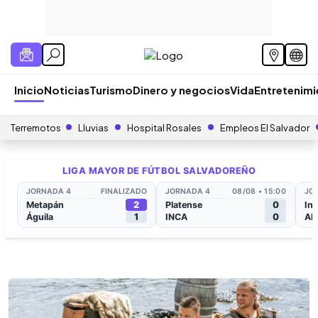
Inicio
Noticias
Turismo
Dinero y negocios
Vida
Entretenim
Terremotos
Lluvias
Hospital Rosales
Empleos El Salvador