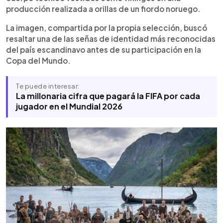
en su país. Días después, el equipo compartió
producción realizada a orillas de un fiordo noruego.
fotografías de su primer entrenamiento en
La imagen, compartida por la propia selección, buscó
Estados Unidos, donde varios futbolistas
resaltar una de las señas de identidad más reconocidas
trabajaron sin camiseta para adaptarse a las altas
temperaturas. Noruega regresará a una Copa del
del país escandinavo antes de su participación en la
Mundo por primera vez desde Francia 1998.
Copa del Mundo.
Te puede interesar:
La millonaria cifra que pagará la FIFA por cada
jugador en el Mundial 2026