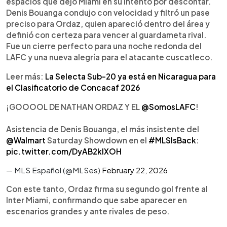
espacios que dejó Miami en su intento por descontar.
controlado y no logró rematar entre los tres palos
Denis Bouanga condujo con velocidad y filtró un pase
durante el encuentro.
preciso para Ordaz, quien apareció dentro del área y
definió con certeza para vencer al guardameta rival.
Fue un cierre perfecto para una noche redonda del
LAFC y una nueva alegría para el atacante cuscatleco.
Leer más:
La Selecta Sub-20 ya está en Nicaragua para
el Clasificatorio de Concacaf 2026
¡GOOOOL DE NATHAN ORDAZ Y EL
@SomosLAFC
!
Asistencia de Denis Bouanga, el más insistente del
@Walmart
Saturday Showdown en el
#MLSIsBack
:
pic.twitter.com/DyAB2klXOH
— MLS Español (@MLSes)
February 22, 2026
Con este tanto, Ordaz firma su segundo gol frente al
Inter Miami, confirmando que sabe aparecer en
escenarios grandes y ante rivales de peso.