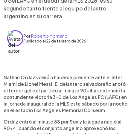
0 del LAFC en el debut de la MLS 2026; es su
segundo tanto frente al equipo del astro
argentino en su carrera
Por
Roberto Montano
Publicado el 22 de febrero de 2026
Resumen del artículo:
0:00
►
Nathan Ordaz selló la goleada 3-0 del LAFC
Escuchar artículo
Nathan Ordaz volvió a hacerse presente ante el Inter
sobre el Inter Miami de Lionel Messi al marcar el
Miami de Lionel Messi. El delantero salvadoreño anotó
tercer tanto al minuto 90+1, tras un pase de Denis
el tercer gol del partido al minuto 90+4 y sentenció la
Bouanga y una definición certera dentro del área.
contundente victoria 3-0 de Los Angeles FC (LAFC) en
Es el segundo gol del salvadoreño ante el equipo
la jornada inaugural de la MLS este sábado por la noche
de Messi. El partido, disputado en el Memorial
en el estadio Los Angeles Memorial Coliseum.
Coliseum ante 75,673 aficionados, fue el debut
de la MLS y el estreno de la estrella de campeón
Ordaz entró al minuto 88 por Son y la jugada nació al
para Miami. David Martínez abrió el marcador y
90+4, cuando el conjunto angelino aprovechó los
Bouanga amplió la ventaja. Messi fue bien