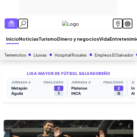
Inicio
Noticias
Turismo
Dinero y negocios
Vida
Entretenim
Terremotos
Lluvias
Hospital Rosales
Empleos El Salvador