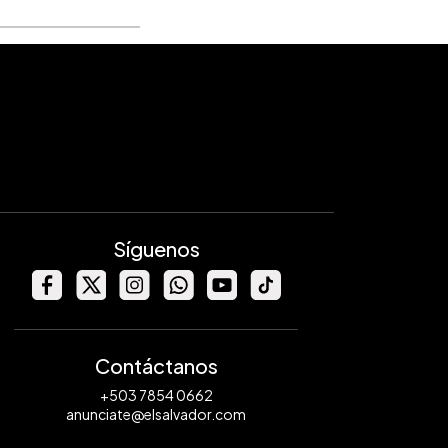
Síguenos
Contáctanos
+503 7854 0662
anunciate@elsalvador.com