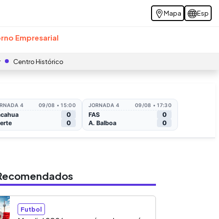
Mapa
Esp
rno Empresarial
r
Centro Histórico
s Recomendados
Futbol