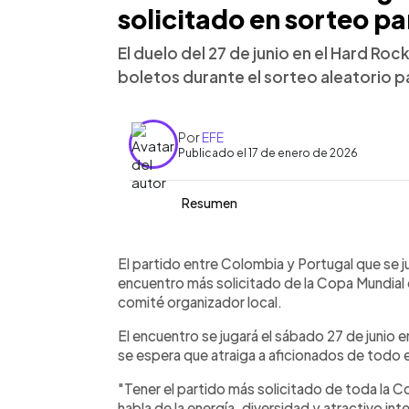
solicitado en sorteo pa
El duelo del 27 de junio en el Hard Roc
boletos durante el sorteo aleatorio pa
Por
EFE
Publicado el 17 de enero de 2026
Resumen
Resumen del artículo:
0:00
Facebook
Twitter
►
El partido entre Colombia y Portugal, 
Escuchar artículo
El partido entre Colombia y Portugal que se ju
Hard Rock Stadium de Miami, se convir
encuentro más solicitado de la Copa Mundial d
Mundial de la FIFA 2026 durante la fa
comité organizador local.
Según el comité organizador local, el 
El encuentro se jugará el sábado 27 de junio 
boletos que cualquier otro partido de
se espera que atraiga a aficionados de todo 
más de 500 millones de peticiones a n
destacaron que este interés refleja el 
"Tener el partido más solicitado de toda la Co
de Miami. La ciudad será una de las 1
habla de la energía, diversidad y atractivo in