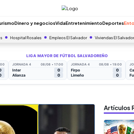
urismo
Dinero y negocios
Vida
Entretenimiento
Deportes
Ento
as
Hospital Rosales
Empleos El Salvador
Viviendas El Salvado
Artículo