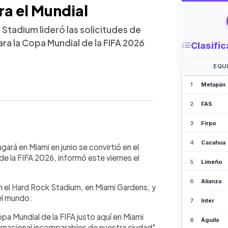
ra el Mundial
k Stadium lideró las solicitudes de
ra la Copa Mundial de la FIFA 2026
WhatsApp
Copiar link
programado para el 27 de junio en el
gará en Miami en junio se convirtió en el
tió en el encuentro más solicitado del
e la FIFA 2026, informó este viernes el
se de sorteo aleatorio de entradas.
duelo recibió más solicitudes de
en el Hard Rock Stadium, en Miami Gardens, y
l torneo, en un proceso que generó
el mundo.
ivel global. Las autoridades
atractivo internacional y la diversidad
pa Mundial de la FIFA justo aquí en Miami
6 sedes del Mundial que se disputará
ternacional incomparables de nuestra ciudad",