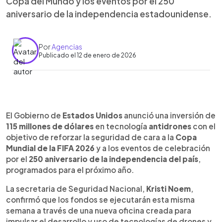
Copa del Mundo y los eventos por el 250
aniversario de la independencia estadounidense.
Por
Agencias
Publicado el 12 de enero de 2026
Resumen del artículo:
0:00
►
Estados Unidos anunció una inversión de 115
Escuchar artículo
El Gobierno de
Estados Unidos
anunció una inversión de
millones de dólares en tecnología antidrones para
115 millones de dólares
en tecnología
antidrones
con el
reforzar la seguridad del Mundial de la FIFA 2026 y
objetivo de reforzar la seguridad de cara a la
Copa
de los eventos por el 250 aniversario de su
Mundial de la FIFA 2026
y a los eventos de celebración
independencia. Los fondos serán ejecutados a
por el
250 aniversario de la independencia del país
,
través de una nueva oficina del Departamento de
programados para el próximo año.
Seguridad Nacional, creada para enfrentar el uso
malicioso de drones y proteger infraestructura
La secretaria de Seguridad Nacional,
Kristi Noem
,
crítica, fronteras y eventos multitudinarios. La
confirmó que los fondos se ejecutarán esta misma
medida también apunta a garantizar la seguridad
semana a través de una nueva oficina creada para
en citas internacionales como la cumbre del G20
impulsar el desarrollo y uso de tecnologías de drones y