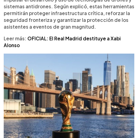
en Miami. El Mundial se disputará del 11 de junio al
sistemas antidrones. Según explicó, estas herramientas
19 de julio de 2026, con final en el MetLife
permitirán proteger infraestructura crítica, reforzar la
Stadium, y será el primero con 48 selecciones.
seguridad fronteriza y garantizar la protección de los
asistentes a eventos de gran magnitud.
Leer más:
OFICIAL: El Real Madrid destituye a Xabi
Alonso