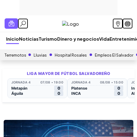
Inicio
Noticias
Turismo
Dinero y negocios
Vida
Entretenim
Terremotos
Lluvias
Hospital Rosales
Empleos El Salvador