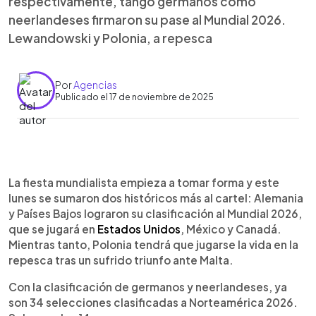
respectivamente, tango germanos como
neerlandeses firmaron su pase al Mundial 2026.
Lewandowski y Polonia, a repesca
Por
Agencias
Publicado el 17 de noviembre de 2025
Resumen del artículo:
0:00
►
Alemania y Países Bajos sellan su pase al Mundial
Escuchar artículo
La fiesta mundialista empieza a tomar forma y este
2026 con goleadas claras, mientras Polonia
lunes se sumaron dos históricos más al cartel: Alemania
deberá ir a repesca. Alemania aplasta 6-0 a
y Países Bajos lograron su clasificación al Mundial 2026,
Eslovaquia en Leipzig con goles de Nick
que se jugará en
Estados Unidos
, México y Canadá.
Woltemade, Serge Gnabry, doblete de Leroy
Mientras tanto, Polonia tendrá que jugarse la vida en la
Sané, tanto de Ridle Baku y cierre de Assan
repesca tras un sufrido triunfo ante Malta.
Quadraogo, mostrando firmeza tras un empate
con Luxemburgo. Países Bajos domina 4-0 a
Con la clasificación de germanos y neerlandeses, ya
Lituania con tantos de Tijjani Reijnders, Cody
son 34 selecciones clasificadas a Norteamérica 2026.
Gakpo, Xavi Simons y Donyell Malen, acabando