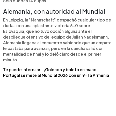
Solo quedan 14 cupos.
invicto con 20 puntos. Polonia sufre un 2-3 ante
Alemania, con autoridad al Mundial
Malta pero asegura repesca, finaliza segunda del
grupo G con 17 puntos y buscará su boleto en la
En Leipzig, la "Mannschaft" despachó cualquier tipo de
repesca.
dudas con una aplastante victoria 6-0 sobre
Eslovaquia, que no tuvo opción alguna ante el
despliegue ofensivo del equipo de Julian Nagelsmann.
Alemania llegaba al encuentro sabiendo que un empate
le bastaba para avanzar, pero en la cancha salió con
mentalidad de final y lo dejó claro desde el primer
minuto.
Te puede interesar | ¡Goleada y boleto en mano!
Portugal se mete al Mundial 2026 con un 9-1 a Armenia