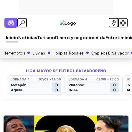
Inicio
Noticias
Turismo
Dinero y negocios
Vida
Entretenim
Terremotos
Lluvias
Hospital Rosales
Empleos El Salvador