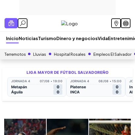
Inicio
Noticias
Turismo
Dinero y negocios
Vida
Entretenim
Terremotos
Lluvias
Hospital Rosales
Empleos El Salvador