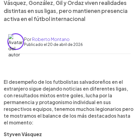
Vásquez, González, Gil y Ordaz viven realidades
distintas en sus ligas, pero mantienen presencia
activa en el fútbol internacional
Por
Roberto Montano
Publicado el 20 de abril de 2026
Resumen del artículo:
0:00
►
Los futbolistas salvadoreños en el extranjero
Escuchar artículo
El desempeño de los futbolistas salvadoreños en el
viven un panorama diverso. Steven Vásquez sumó
extranjero sigue dejando noticias en diferentes ligas,
tres goles y una asistencia con Irapuato, pero su
con resultados mixtos entre goles, lucha por la
equipo quedó fuera de liguilla. En Costa Rica,
permanencia y protagonismo individual en sus
Mario González acumula 15 partidos y seis
respectivos equipos, tenemos muchos legionarios pero
porterías a cero con San Carlos, que está cerca
te mostramos el balance de los más destacados hasta
de salvar la categoría. En Rusia, Brayan Gil, pese a
el momento:
una lesión leve, destaca con 13 goles y pelea por
el liderato de goleo con el Baltika. Mientras tanto,
Styven Vásquez