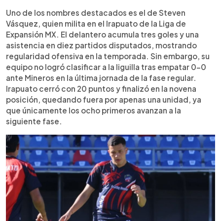
Nathan Ordaz inicia temporada en la MLS con un
Uno de los nombres destacados es el de Steven
gol en LAFC. En general, los legionarios mantienen
protagonismo entre rendimiento individual y
Vásquez, quien milita en el Irapuato de la Liga de
objetivos colectivos en sus clubes.
Expansión MX. El delantero acumula tres goles y una
asistencia en diez partidos disputados, mostrando
regularidad ofensiva en la temporada. Sin embargo, su
equipo no logró clasificar a la liguilla tras empatar 0-0
ante Mineros en la última jornada de la fase regular.
Irapuato cerró con 20 puntos y finalizó en la novena
posición, quedando fuera por apenas una unidad, ya
que únicamente los ocho primeros avanzan a la
siguiente fase.