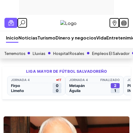
Inicio
Noticias
Turismo
Dinero y negocios
Vida
Entretenim
Terremotos
Lluvias
Hospital Rosales
Empleos El Salvador