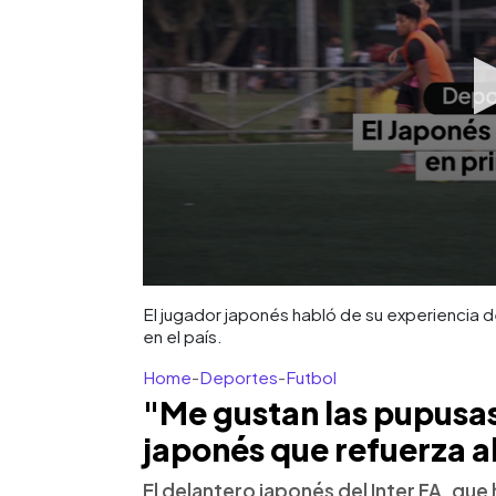
El jugador japonés habló de su experiencia de
en el país.
Home
-
Deportes
-
Futbol
"Me gustan las pupusas
japonés que refuerza al
El delantero japonés del Inter FA, qu