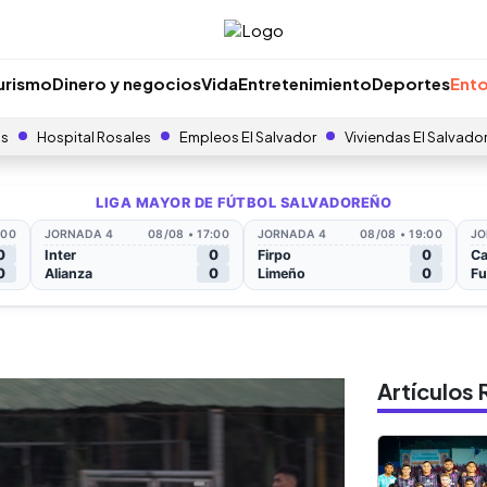
urismo
Dinero y negocios
Vida
Entretenimiento
Deportes
Ento
as
Hospital Rosales
Empleos El Salvador
Viviendas El Salvado
Artículo