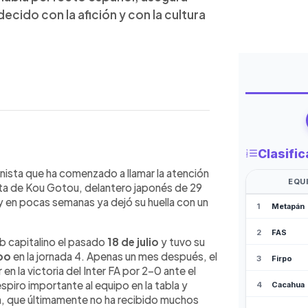
decido con la afición y con la cultura
WhatsApp
Copiar link
 años, se ha convertido en la nueva
ista que ha comenzado a llamar la atención
025. Presentado el 18 de julio,
ata de Kou Gotou, delantero japonés de 29
 anotó su primer gol el 4 de
 y en pocas semanas ya dejó su huella con un
guila. Con experiencia en Argentina y
ol y asegura que su adaptación a El
b capitalino el pasado
18 de julio
y tuvo su
bimiento de la afición. Admirador de la
rpo
en la jornada 4. Apenas un mes después, el
usas, el japonés promete aportar goles
n la victoria del Inter FA por 2-0 ante el
iáticos.
spiro importante al equipo en la tabla y
n, que últimamente no ha recibido muchos