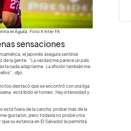
tra el Águila. Foto X Inter FA
enas sensaciones
roamérica, el japonés asegura sentirse
ez de la gente. “La verdad me parece un país
uesta nada adaptarme. La afición también me
llos”, dijo.
Gotou destacó que se encontró con una liga
uena, está lindo el torneo. Hay intensidad y
o está fuera de la cancha: probar más de la
 me gustaron, pero todavía no probé otra
que su estancia en El Salvador le permitirá