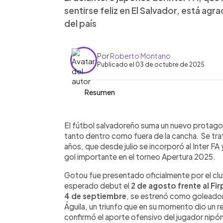
sentirse feliz en El Salvador, está agra
del país
Por
Roberto Montano
Publicado el 03 de octubre de 2025
Resumen
Resumen del artículo:
0:00
Facebook
Twitter
►
El delantero japonés Kou Gotou, de 29
Escuchar artículo
El fútbol salvadoreño suma un nuevo protagon
sensación del Inter FA en el Apertura 2
tanto dentro como fuera de la cancha. Se tr
debutó el 2 de agosto frente a Firpo y
años, que desde julio se incorporó al Inter FA
septiembre en la victoria 2-0 sobre Á
gol importante en el torneo Apertura 2025.
Mongolia, Gotou habla perfecto españ
Gotou fue presentado oficialmente por el clu
Salvador ha sido rápida gracias al reci
esperado debut el
2 de agosto frente al Fi
tranquilidad del país y fan de las pup
4 de septiembre
, se estrenó como goleador e
y abrir puertas para más futbolistas as
Águila, un triunfo que en su momento dio un re
confirmó el aporte ofensivo del jugador nipó