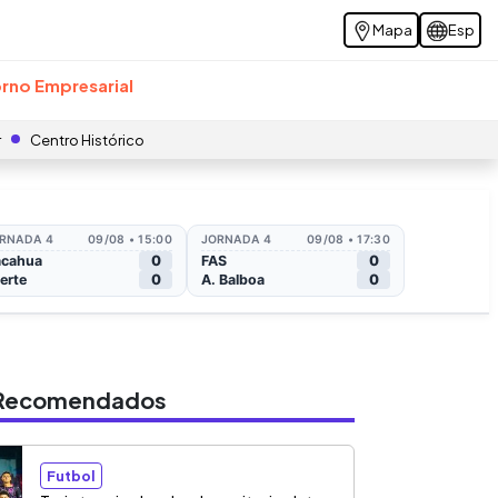
Mapa
Esp
rno Empresarial
r
Centro Histórico
s Recomendados
Futbol