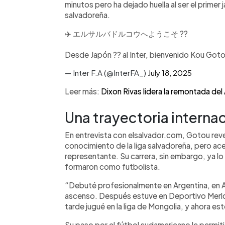
minutos pero ha dejado huella al ser el primer 
salvadoreña.
✈️ エルサルバドルコウへようこそ ??
Desde Japón ?? al Inter, bienvenido Kou Goto
— Inter F.A (@InterFA_)
July 18, 2025
Leer más:
Dixon Rivas lidera la remontada del 
Una trayectoria intern
En entrevista con elsalvador.com, Gotou revel
conocimiento de la liga salvadoreña, pero acep
representante. Su carrera, sin embargo, ya lo 
formaron como futbolista.
“Debuté profesionalmente en Argentina, en A
ascenso. Después estuve en Deportivo Merlo 
tarde jugué en la liga de Mongolia, y ahora es
Su paso por el fútbol sudamericano le permiti