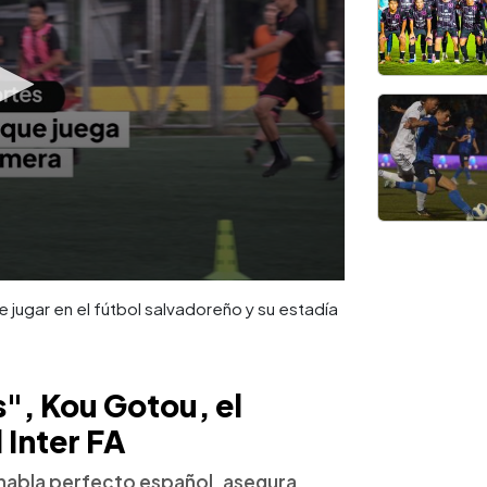
 jugar en el fútbol salvadoreño y su estadía
", Kou Gotou, el
 Inter FA
e habla perfecto español, asegura