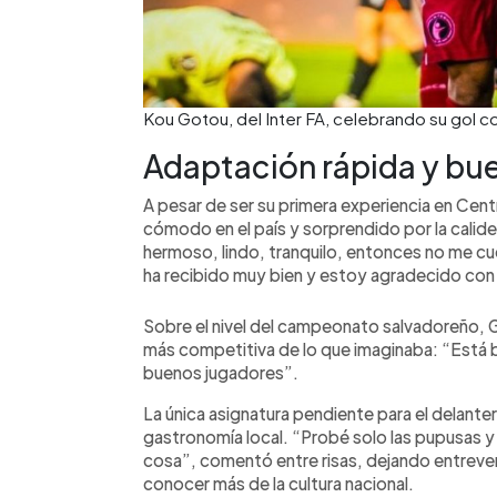
Kou Gotou, del Inter FA, celebrando su gol con
Adaptación rápida y bu
A pesar de ser su primera experiencia en Cent
cómodo en el país y sorprendido por la calid
hermoso, lindo, tranquilo, entonces no me c
ha recibido muy bien y estoy agradecido con e
Sobre el nivel del campeonato salvadoreño, 
más competitiva de lo que imaginaba: “Está b
buenos jugadores”.
La única asignatura pendiente para el delanter
gastronomía local. “Probé solo las pupusas y
cosa”, comentó entre risas, dejando entrever 
conocer más de la cultura nacional.