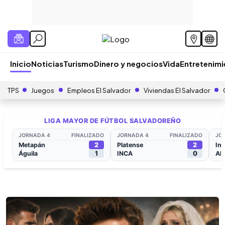
Inicio
Noticias
Turismo
Dinero y negocios
Vida
Entretenim
TPS
Juegos
Empleos El Salvador
Viviendas El Salvador