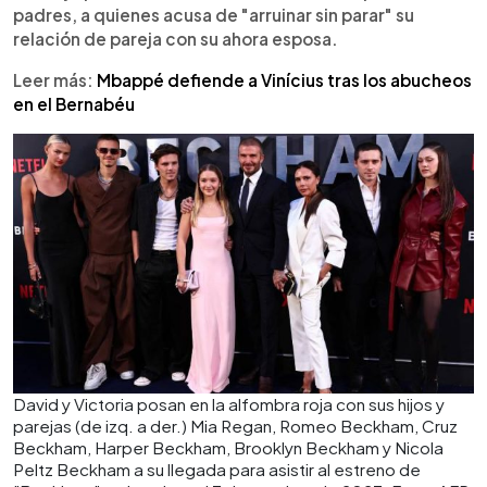
relación. Recordó un conflicto durante su boda en
padres, a quienes acusa de "arruinar sin parar" su
2022, relacionado con el vestido diseñado por
relación de pareja con su ahora esposa.
Victoria Beckham, que según él buscaba sabotear
el enlace. Brooklyn aseguró que durante años
Leer más:
Mbappé defiende a Vinícius tras los abucheos
guardó silencio, pero decidió hablar para
en el Bernabéu
defenderse y afirmar su independencia personal y
mediática.
David y Victoria posan en la alfombra roja con sus hijos y
parejas (de izq. a der.) Mia Regan, Romeo Beckham, Cruz
Beckham, Harper Beckham, Brooklyn Beckham y Nicola
Peltz Beckham a su llegada para asistir al estreno de