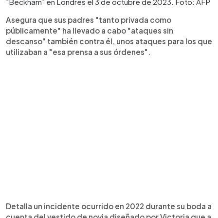
"Beckham" en Londres el 3 de octubre de 2023. Foto: AFP
Asegura que sus padres "tanto privada como
públicamente" ha llevado a cabo "ataques sin
descanso" también contra él, unos ataques para los que
utilizaban a "esa prensa a sus órdenes".
Detalla un incidente ocurrido en 2022 durante su boda a
cuenta del vestido de novia diseñado por Victoria que a