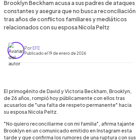
Brooklyn Beckham acusa a sus padres de ataques
constantes y asegura que no busca reconciliación
tras años de conflictos familiares y mediáticos
relacionados con su esposa Nicola Peltz
Por
EFE
Publicado el 19 de enero de 2026
Resumen del artículo:
0:00
►
Brooklyn Beckham, hijo mayor de David y Victoria
Escuchar artículo
El primogénito de David y Victoria Beckham, Brooklyn,
Beckham, anunció públicamente su ruptura con
de 26 años, rompió hoy públicamente con ellos tras
sus padres al acusarlos de una falta de respeto
acusarlos de "una falta de respeto permanente" hacia
constante hacia su esposa, Nicola Peltz. En un
su esposa Nicola Peltz.
comunicado difundido en Instagram, el joven de
26 años afirmó que no desea reconciliarse con su
"No quiero reconciliarme con mi familia", afirma tajante
familia y denunció ataques privados y públicos, así
Brooklyn en un comunicado emitido en Instagram esta
como el uso de la prensa para perjudicar su
tarde y que confirma los rumores de una ruptura con sus