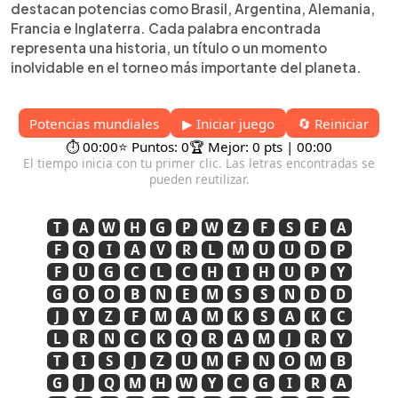
destacan potencias como Brasil, Argentina, Alemania,
Francia e Inglaterra. Cada palabra encontrada
representa una historia, un título o un momento
inolvidable en el torneo más importante del planeta.
Potencias mundiales
▶ Iniciar juego
🔄 Reiniciar
⏱️ 00:00
⭐ Puntos: 0
🏆 Mejor: 0 pts | 00:00
El tiempo inicia con tu primer clic. Las letras encontradas se
pueden reutilizar.
T
A
W
H
G
P
W
Z
F
S
F
A
F
Q
I
A
V
R
L
M
U
U
D
P
F
U
G
C
L
C
H
I
H
U
P
Y
G
O
O
B
N
E
M
S
S
N
D
D
J
Y
Z
F
M
A
M
K
S
A
K
C
L
R
N
C
K
Q
R
A
M
J
R
Y
T
I
S
J
Z
U
M
F
N
O
M
B
G
J
Q
M
H
W
Y
C
G
I
R
A