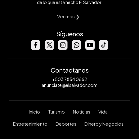
de lo que está hecho El Salvador.
Ver mas ❯
Síguenos
Contáctanos
+503 7854 0662
anunciate@elsalvador.com
Inicio
Turismo
Noticias
Vida
Entretenimiento
Deportes
Dinero y Negocios