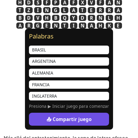
H
D
S
F
P
A
F
X
V
F
A
N
T
Z
I
N
G
L
A
T
E
R
R
A
B
D
V
H
B
Q
Y
D
R
N
L
H
A
R
G
E
N
T
I
N
A
H
K
E
Palabras
BRASIL
ARGENTINA
ALEMANIA
FRANCIA
INGLATERRA
Presiona ▶ Iniciar juego para comenzar
📤 Compartir juego
Más allá del entretenimiento, la sopa de letras ofrece