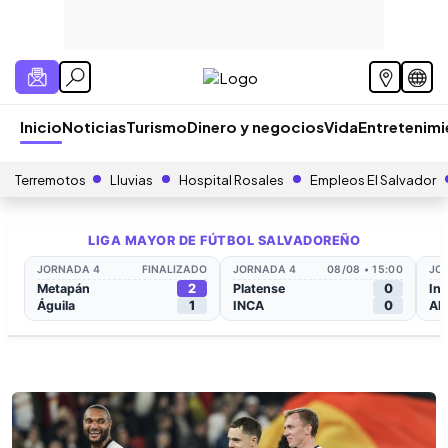
Inicio
Noticias
Turismo
Dinero y negocios
Vida
Entretenim
Terremotos
Lluvias
Hospital Rosales
Empleos El Salvador