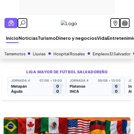
Inicio
Noticias
Turismo
Dinero y negocios
Vida
Entretenim
Terremotos
Lluvias
Hospital Rosales
Empleos El Salvador