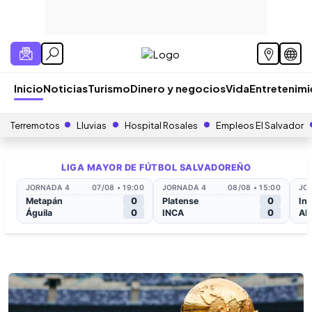
Inicio
Noticias
Turismo
Dinero y negocios
Vida
Entretenim
Terremotos
Lluvias
Hospital Rosales
Empleos El Salvador